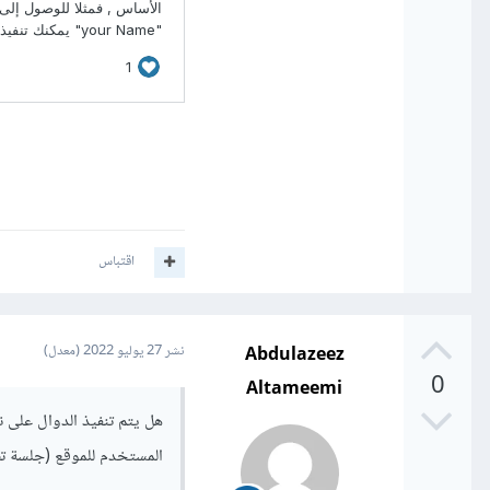
اقتباس
Abdulazeez
نشر
27 يوليو 2022
(معدل)
0
Altameemi
المستخدم للموقع (جلسة ت