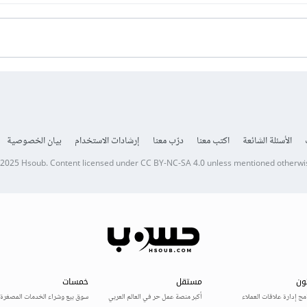
الأسئلة الشائعة
اكتب معنا
درّب معنا
إرشادات الاستخدام
بيان الخصوصية
 2025
Hsoub
.
Content licensed under
CC BY-NC-SA 4.0
unless mentioned otherwi