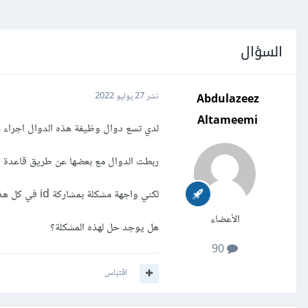
السؤال
Abdulazeez
نشر
27 يوليو 2022
Altameemi
لدي تسع دوال وظيفة هذه الدوال اجراء ع
ربطت الدوال مع بعضها عن طريق قاعدة ال
لكني واجهة مشكلة بمشاركة id في كل هذه الدوال حتى استطيع من تخزين في نفس السطر في قاعدة البيانات
الأعضاء
هل يوجد حل لهذه المشكلة؟
90
اقتباس