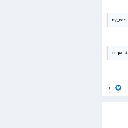
my_car 
request
1