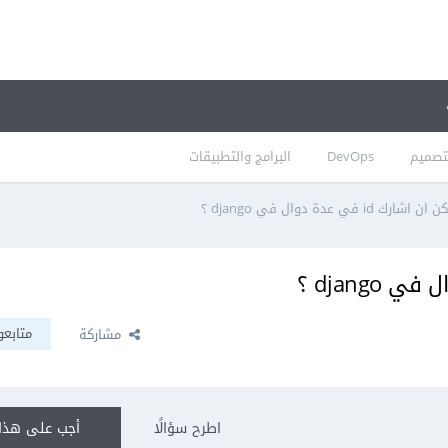
تصميم
DevOps
البرامج والتطبيقات
 id في عدة دوال في django ؟
متابعو
مشاركة
اطرح سؤالًا
أجب على هذا 