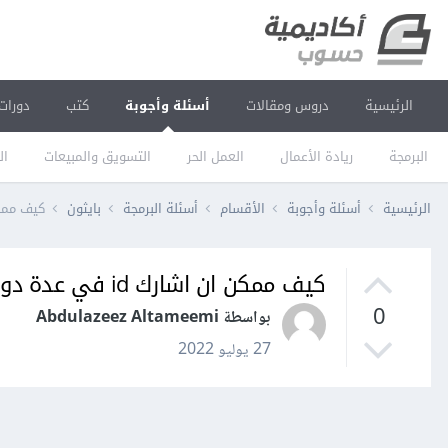
الرئيسية
دروس ومقالات
أسئلة وأجوبة
كتب
دورات
البرمجة
ريادة الأعمال
العمل الحر
التسويق والمبيعات
ال
الرئيسية
أسئلة وأجوبة
الأقسام
أسئلة البرمجة
بايثون
كيف ممكن ان اشارك
كيف ممكن ان اشارك id في عدة دوال في django ؟
0
بواسطة Abdulazeez Altameemi
27 يوليو 2022