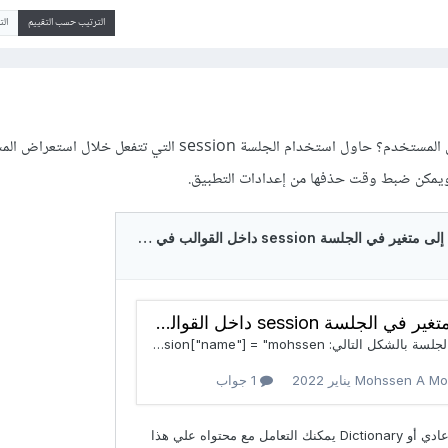
الترتيب حسب التقييم
ال
هل يتم تنفيذ الدوال على نفس المستخدم؟ حاول استخدام الجلسة session التي تتفعل خلا
ويمكن ضبط وقت حذفها من إعدادات التطبيق.