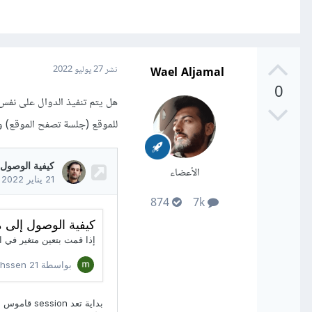
Wael Aljamal
نشر
27 يوليو 2022
0
للموقع (جلسة تصفح الموقع) 
الأعضاء
874
7k