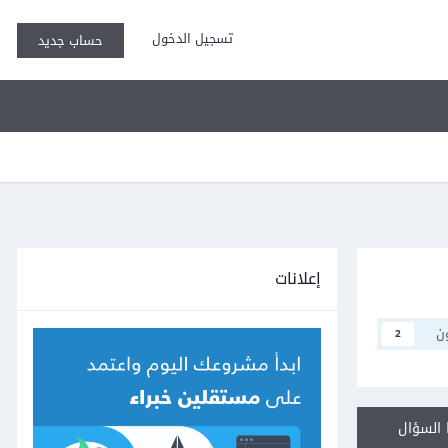
تسجيل الدخول
حساب جديد
إعلانات
ن
2
السؤال