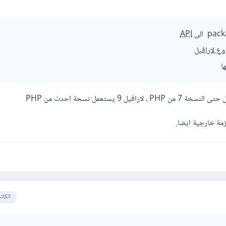
API
ا
يل 9 يستعمل نسحة احدث من PHP
مة خارجية ايضا.
الكات