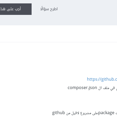
اطرح سؤالًا
أجب على هذا 
https://githu
ل composer.json
gi