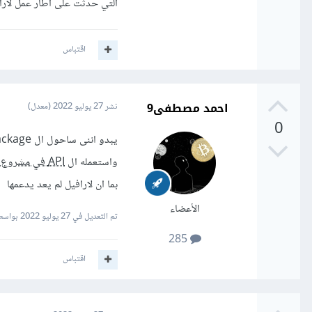
التي حدثت على اطار عمل لارا
اقتباس
احمد مصطفى9
نشر
27 يوليو 2022
(معدل)
0
يبدو اننى ساحول ال package الى
واستعمله ال
API في مشروع لارافيل
بما ان لارافيل لم يعد يدعمها
الأعضاء
تم التعديل في
27 يوليو 2022
بواسط
285
اقتباس