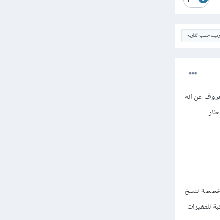
1
ترتيب حسب التاريخ
ثبيت حزمة تعتمد على swiftmailer في تطبيق لارافيل هو في الارجح النسخة 9. معروف عن انه
symfony maile وهذا لأن اطار
 مخصصة لنسخ
ر مواكبة للتغيرات