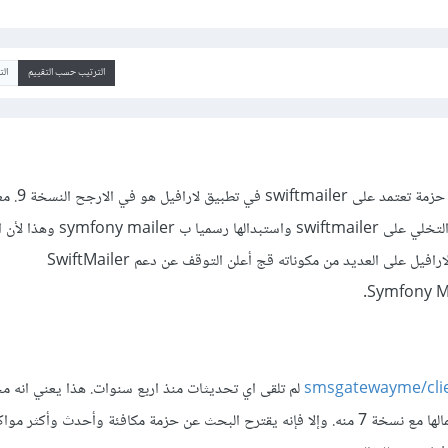
الترتيب حسب التقييم
ال
يحدث هذا لأنك تحاول ت
ابتداءا من هاته النسخة قد تم التخلي على swiftmailer واستبدالها رسميا ب r
symfony نفسه الذي يعتمد لارافيل على العديد من مكوناته قج أعلن التوقف عن دعم SwiftMailer
smsgatewayme/cli
لم تلقى اي تحديثات منذ اربع سنوات. هذا يعني انه
قديمة من لارافيل، جرب استعمالها مع نسخة 7 منه. وإلا فإنه يقترح البحث عن حزمة مكافئة وأحدث وأكث