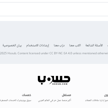
الأسئلة الشائعة
اكتب معنا
درّب معنا
إرشادات الاستخدام
بيان الخصوصية
 2025
Hsoub
.
Content licensed under
CC BY-NC-SA 4.0
unless mentioned otherwi