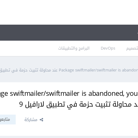
تصميم
DevOps
البرامج والتطبيقات
e swiftmailer/swiftmailer is abandoned, you should a
متابعو
مشاركة