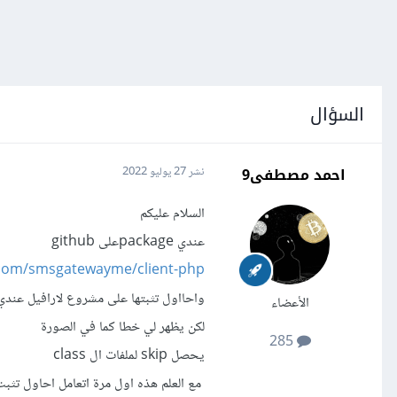
السؤال
احمد مصطفى9
نشر
27 يوليو 2022
السلام عليكم
عندي packageعلى github
b.com/smsgatewayme/client-php
واحااول تثبتها على مشروع لارافيل عندي في ملف ا
الأعضاء
لكن يظهر لي خطا كما في الصورة
285
يحصل skip لملفات ال class
مع العلم هذه اول مرة اتعامل احاول تثبت packageعلى مشروع لافيل من thub