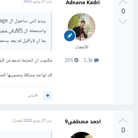
Adnane Kadri
نشر
27 يوليو 2022
0
يبدو اننى ساحول ال package الى
واستعمله ال
API في مشروع لارافيل
بما ان لارافيل لم يعد يدعمه
الأعضاء
مكتوب ان الحزمة تدعم من قبل حتى النسخة 7 من PHP ، لاراف
205
5.3k
قد تواجه مشكلة بتضمينها كحز
اقتباس
احمد مصطفى9
نشر
27 يوليو 2022
(معدل)
0