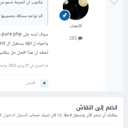
مكتوب ان الحزمة تدعم من قبل حتى النسخة 7 من PHP ،
قد تواجه مشكلة بتضمينها 
الأعضاء
سوف ابنىه على pure php بعدا عن لارافيل
285
واحوله ل api يستقبل ال request القادم من مشروعي المبني بلارافيل
اعتقد ان هذا افضل حل يمكننى 
تم التعديل في
27 يوليو 2022
بواسط
اقتباس
انضم إلى النقاش
يمكنك أن تنشر الآن وتسجل لاحقًا. إذا كان لديك حساب،
فسجل الدخول ال