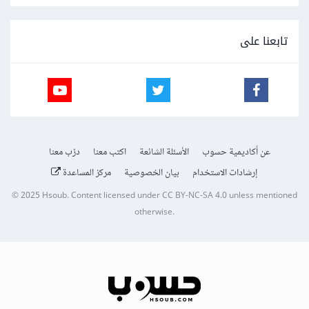
تابعنا على
عن أكاديمية حسوب
الأسئلة الشائعة
اكتب معنا
درّب معنا
إرشادات الاستخدام
بيان الخصوصية
مركز المساعدة
© 2025
Hsoub
.
Content licensed under
CC BY-NC-SA 4.0
unless mentioned
otherwise.