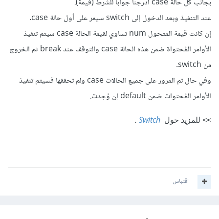
بجانب كل حالة case أدرجنا جواباً للشرط (قيمة).
عند التنفيذ وبعد الدخول إلى switch سيمر على أول حالة case.
إن كانت قيمة المتحول num تساوي لقيمة الحالة case سيتم تنفيذ
الأوامر المُحتواة ضمن هذه الحالة case والتوقف عند break ثم الخروج
من switch.
وفي حال تم المرور على جميع الحالات case ولم تحققها فسيتم تنفيذ
الأوامر المُحتوات ضمن default إن وُجدت.
Switch
>>
للمزيد حول
.
اقتباس