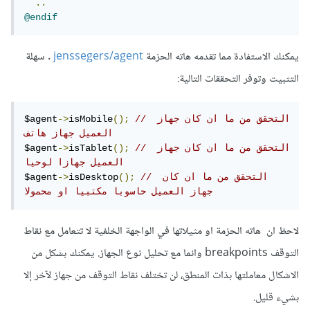
..
@endif
يمكنك الاستفادة مما تقدمه هاته الحزمة
jenssegers/agent
. سهلة
التثبيت وتوفر التحققات التالية:
// التحقق من ما ان كان جهاز 
();
isMobile
->
$agent
العميل جهاز هاتف 
// التحقق من ما ان كان جهاز 
();
isTablet
->
$agent
العميل جهازا لوحيا 
// التحقق من ما ان كان 
();
isDesktop
->
$agent
جهاز العميل حاسوبا مكتبيا او محمولا
لاحظ ان هاته الحزمة او مثيلاتها في الواجهة الخلفية لا تتعامل مع نقاط
التوقف breakpoints وانما مع تحليل نوع الجهاز. يمكنك بشكل من
الاشكال معاملتها بذات المنطق، لن تختلف نقاط التوقف من جهاز لآخر إلا
بشيء قليل.