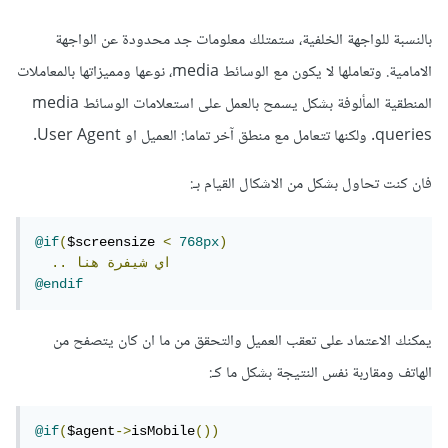
بالنسبة للواجهة الخلفية، ستمتلك معلومات جد محدودة عن الواجهة
الامامية. وتعاملها لا يكون مع الوسائط media، نوعها ومميزاتها بالمعاملات
المنطقية المألوفة بشكل يسمح بالعمل على استعلامات الوسائط media
queries. ولكنها تتعامل مع منطق آخر تماما: العميل او User Agent.
فان كنت تحاول بشكل من الاشكال القيام بـ:
@if
(
$screensize 
<
768px
)
اي
شيفرة
هنا
..
@endif
يمكنك الاعتماد على تعقب العميل والتحقق من ما ان كان يتصفح من
الهاتف ومقاربة نفس النتيجة بشكل ما كـ:
@if
(
$agent
->
isMobile
())