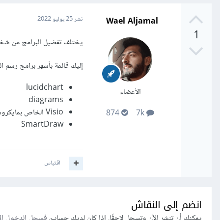
Wael Aljamal
نشر
25 يوليو 2022
1
يختلف تفضيل البرامج من شخ
إليك قائمة بأشهر برامج رسم ا
lucidchart
الأعضاء
diagrams
Visio الخاص بمايكروسوفت ربما مثبت ليدك
874
7k
SmartDraw
اقتباس
انضم إلى النقاش
يمكنك أن تنشر الآن وتسجل لاحقًا. إذا كان لديك حساب،
فسجل الدخول ال