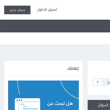
تسجيل الدخول
حساب جديد
إعلانات
ن
2
السؤال