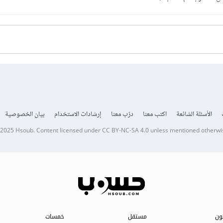
الأسئلة الشائعة
اكتب معنا
درّب معنا
إرشادات الاستخدام
بيان الخصوصية
 2025
Hsoub
.
Content licensed under
CC BY-NC-SA 4.0
unless mentioned otherwi