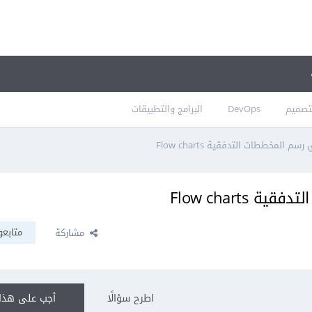
تصميم
DevOps
البرامج والتطبيقات
 المخططات التدفقية Flow charts
Flow charts
متابعو
مشاركة
اطرح سؤالًا
أجب على هذا 