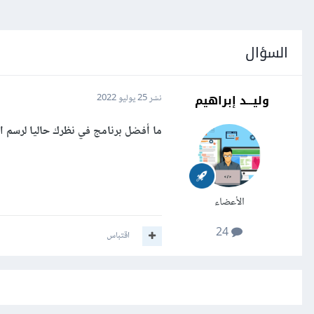
السؤال
وليـــد إبراهيم
نشر
25 يوليو 2022
ما أفضل برنامج في نظرك حاليا لرسم المخططات التدفقية harts
الأعضاء
24
اقتباس