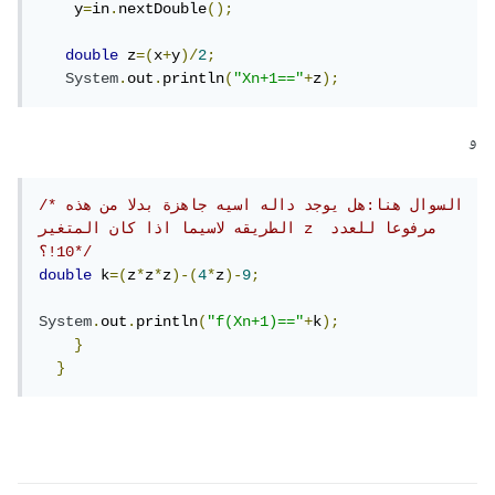
    y
=
in
.
nextDouble
();
double
 z
=(
x
+
y
)/
2
;
System
.
out
.
println
(
"Xn+1=="
+
z
);
و
/*السوال هنا:هل يوجد داله اسيه جاهزة بدلا من هذه 
الطريقه لاسيما اذا كان المتغير z مرفوعا للعدد 
10!؟*/
double
 k
=(
z
*
z
*
z
)-(
4
*
z
)-
9
;
System
.
out
.
println
(
"f(Xn+1)=="
+
k
);
}
}