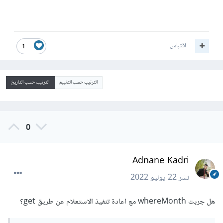
اقتباس
1
الترتيب حسب التقييم
الترتيب حسب التاريخ
0
Adnane Kadri
نشر
22 يوليو 2022
هل جربت whereMonth مع اعادة تنفيذ الاستعلام عن طريق get؟