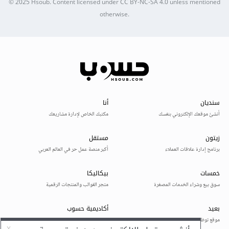
© 2025
Hsoub
.
Content licensed under
CC BY-NC-SA 4.0
unless mentioned
otherwise.