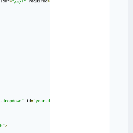
التحقق من ما ان كان طرح تار
>
 required
"الإسم"
=
lder
-dropdown"
 id
=
"year-dropdown"
 requrired
>
h"
>