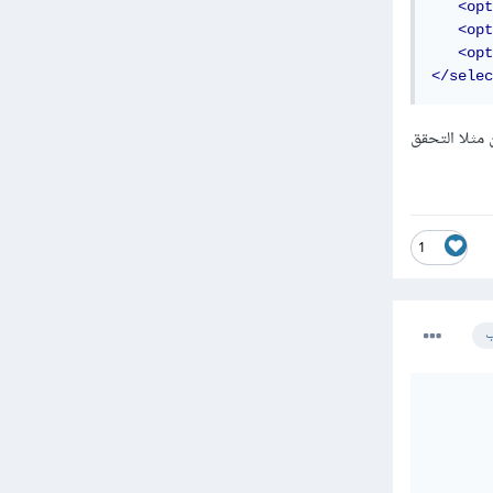
<opt
<opt
<opt
</selec
مثلا التحقق
1
ب