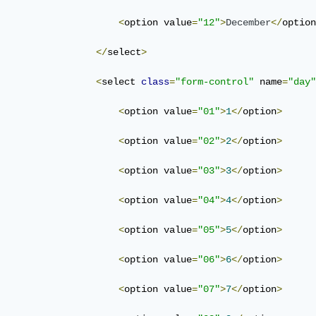
<
option value
=
"12"
>
December
</
option
</
select
>
<
select 
class
=
"form-control"
 name
=
"day"
<
option value
=
"01"
>
1
</
option
>
<
option value
=
"02"
>
2
</
option
>
<
option value
=
"03"
>
3
</
option
>
<
option value
=
"04"
>
4
</
option
>
<
option value
=
"05"
>
5
</
option
>
<
option value
=
"06"
>
6
</
option
>
<
option value
=
"07"
>
7
</
option
>