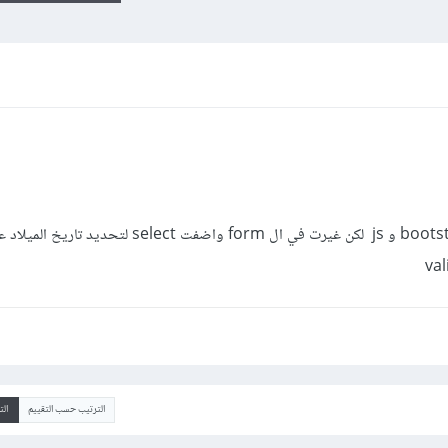
عملت form validation بواسطة bootstrap و js لكن غيرت في ال form واضفت select 
الترتيب حسب التقييم
ال