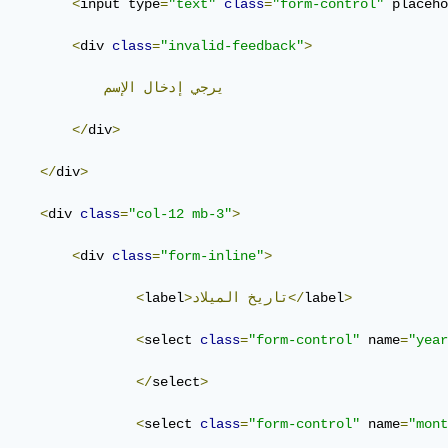
يخ اليوم الى تاريخ ميلاد المستخدم يساوي او اكبر من 18 سنة.
<
input type
=
"text"
class
=
"form-control"
 placeho
<
div 
class
=
"invalid-feedback"
>
يرجي
إدخال
الإسم
</
div
>
</
div
>
<
div 
class
=
"col-12 mb-3"
>
<
div 
class
=
"form-inline"
>
>
label
الميلاد</
>تاريخ
label
<
<
select 
class
=
"form-control"
 name
=
"year
</
select
>
<
select 
class
=
"form-control"
 name
=
"mont