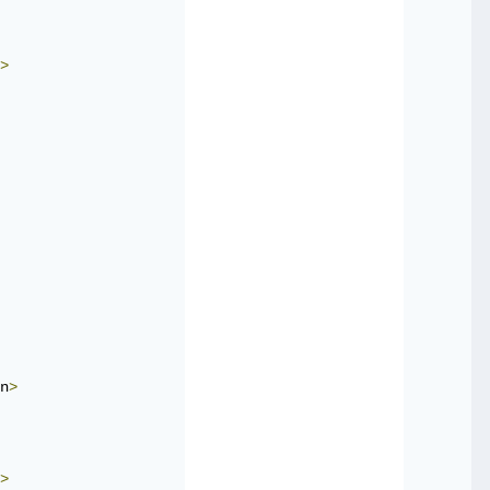
>
n
>
>