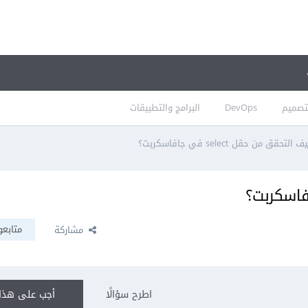
تصميم
DevOps
البرامج والتطبيقات
 التحقق من حقل select في جافاسكربت؟
متابعو
مشاركة
اطرح سؤالًا
أجب على هذا 