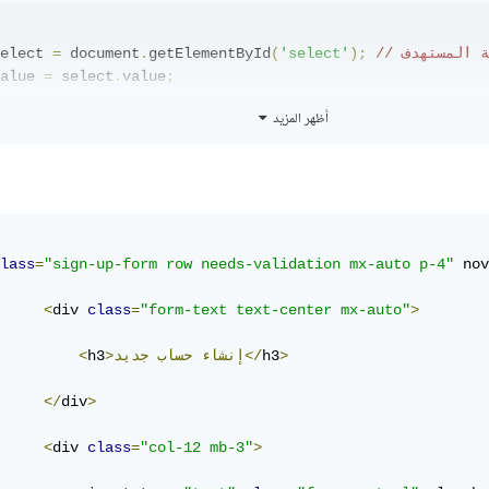
مة المستهدف
);
'select'
(
getElementById
.
 document
=
elect 
alue 
=
 select
.
value
;
أظهر المزيد
alue
.
length 
>
0
)
{
// تم اختيار قيمة من القائمة المنسدلة
 HTML5
lass
=
"sign-up-form row needs-validation mx-auto p-4"
 nov
ct
id
=
"select"
required
=
"required"
>
<
div 
class
=
"form-text text-center mx-auto"
>
ption
value
=
""
>
Choose an option
</option>
ption
value
=
"option1"
>
Option1
</option>
>
h3
جديد</
>إنشاء
حساب
h3
<
ption
value
=
"option2"
>
Option2
</option>
ption
value
=
"option3"
>
Option3
</option>
</
div
>
ect>
<
div 
class
=
"col-12 mb-3"
>
لى اختيار حقل قبل تقديم النموذج، يمكنك تخصيص التحقق بما يلائم حاجتك. ول