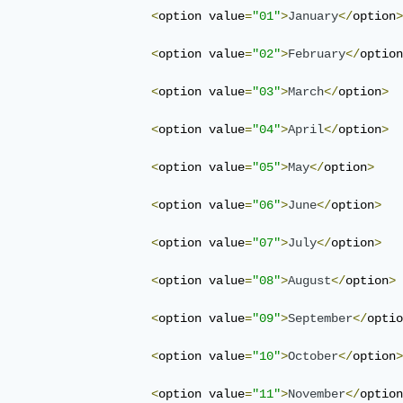
<
option value
=
"01"
>
January
</
option
>
<
option value
=
"02"
>
February
</
option
<
option value
=
"03"
>
March
</
option
>
<
option value
=
"04"
>
April
</
option
>
<
option value
=
"05"
>
May
</
option
>
<
option value
=
"06"
>
June
</
option
>
<
option value
=
"07"
>
July
</
option
>
<
option value
=
"08"
>
August
</
option
>
<
option value
=
"09"
>
September
</
optio
<
option value
=
"10"
>
October
</
option
>
<
option value
=
"11"
>
November
</
option