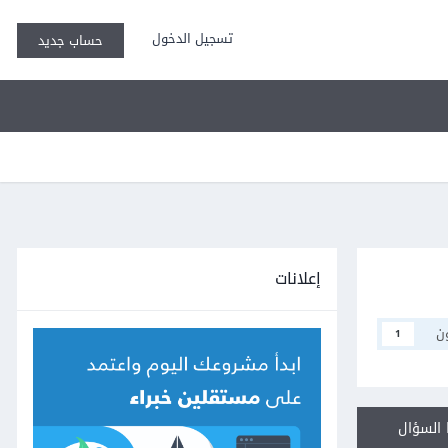
تسجيل الدخول
حساب جديد
إعلانات
ن
1
السؤال