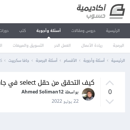
الرئيسية
دروس ومقالات
أسئلة وأجوبة
كتب
دورات
البرمجة
ريادة الأعمال
العمل الحر
التسويق والمبيعات
ال
الرئيسية
أسئلة وأجوبة
الأقسام
أسئلة البرمجة
جافا سكريبت
كيف
كيف التحقق من حقل select في جافاسكربت؟
0
بواسطة Ahmed Soliman12
22 يوليو 2022