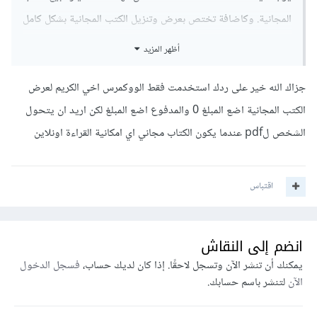
المجانية. وكاضافة تختص بعرض وتنزيل الكتب المجانية بشكل كامل
توجد اضافة
Ebook Downloader
.يمكن المستخدمين من
أظهر المزيد
تحميل الكتب الإلكترونية في النظام دون الحاجة الى تسجيل
الدخول إلى النظام.
جزاك الله خير على ردك استخدمت فقط الووكمرس اخي الكريم لعرض
الكتب المجانية اضع المبلغ 0 والمدفوع اضع المبلغ لكن اريد ان يتحول
ذكرت انك تمتلك بالفعل نظاما يعرض كتبا للبيع واخرى مجانية. ما
الشخص لpdf عندما يكون الكتاب مجاني اي امكانية القراءة اونلاين
هي الاضافة التي استعنت بها على ذلك؟ يمكنك التبديل الى اخرى
اكثر خدمة لهذا الغرض
اقتباس
انضم إلى النقاش
يمكنك أن تنشر الآن وتسجل لاحقًا. إذا كان لديك حساب،
فسجل الدخول
الآن
لتنشر باسم حسابك.