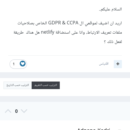
السلام عليكم..
اريد ان اضيف لموقعي ال GDPR & CCPA الخاص بصلاحيات
ملفات تعريف الارتباط، وانا على استضافة netlify هل هناك طريقة
لفعل ذلك ؟
اقتباس
1
الترتيب حسب التقييم
الترتيب حسب التاريخ
0