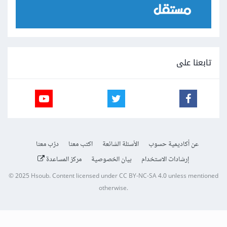
تابعنا على
عن أكاديمية حسوب
الأسئلة الشائعة
اكتب معنا
درّب معنا
إرشادات الاستخدام
بيان الخصوصية
مركز المساعدة
© 2025
Hsoub
.
Content licensed under
CC BY-NC-SA 4.0
unless mentioned
otherwise.