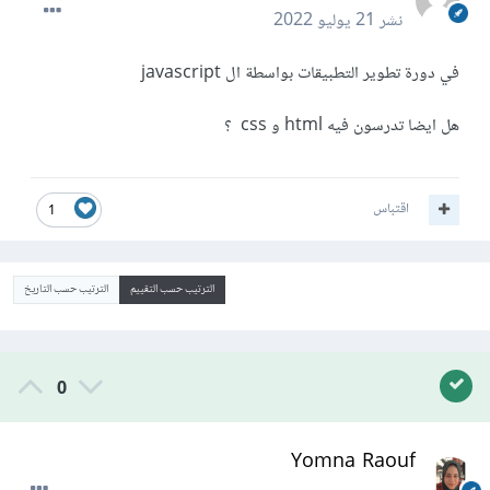
نشر
21 يوليو 2022
في دورة تطوير التطبيقات بواسطة ال javascript
هل ايضا تدرسون فيه html و css ؟
اقتباس
1
الترتيب حسب التقييم
الترتيب حسب التاريخ
0
Yomna Raouf