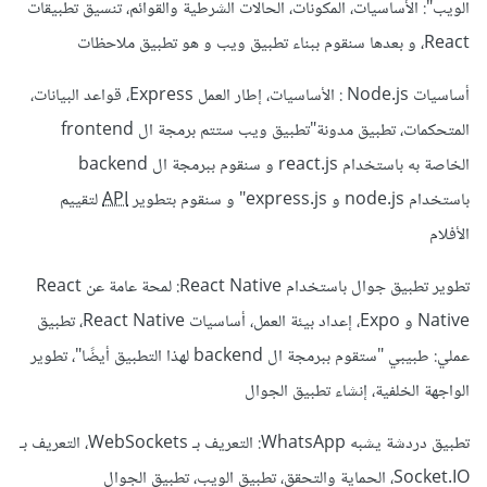
الويب": الأساسيات، المكونات، الحالات الشرطية والقوائم، تنسيق تطبيقات
React، و بعدها سنقوم ببناء تطبيق ويب و هو تطبيق ملاحظات
أساسيات Node.js : الأساسيات، إطار العمل Express، قواعد البيانات،
المتحكمات، تطبيق مدونة"تطبيق ويب ستتم برمجة ال frontend
الخاصة به باستخدام react.js و سنقوم ببرمجة ال backend
باستخدام node.js و express.js" و سنقوم بتطوير
API
لتقييم
الأفلام
تطوير تطبيق جوال باستخدام React Native: لمحة عامة عن React
Native و Expo، إعداد بيئة العمل، أساسيات React Native، تطبيق
عملي: طبيبي "ستقوم ببرمجة ال backend لهذا التطبيق أيضًا"، تطوير
الواجهة الخلفية، إنشاء تطبيق الجوال
تطبيق دردشة يشبه WhatsApp: التعريف بـ WebSockets، التعريف بـ
Socket.IO، الحماية والتحقق، تطبيق الويب، تطبيق الجوال