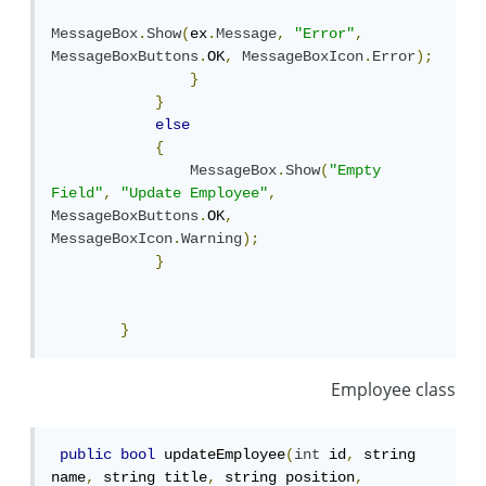
MessageBox
.
Show
(
ex
.
Message
,
"Error"
,
MessageBoxButtons
.
OK
,
MessageBoxIcon
.
Error
);
}
}
else
{
MessageBox
.
Show
(
"Empty 
Field"
,
"Update Employee"
,
MessageBoxButtons
.
OK
,
MessageBoxIcon
.
Warning
);
}
}
Employee class
public
bool
 updateEmployee
(
int
 id
,
 string 
name
,
 string title
,
 string position
,