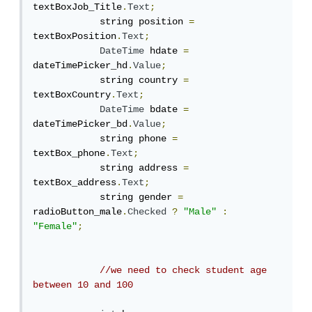
textBoxJob_Title
.
Text
;
            string position 
=
textBoxPosition
.
Text
;
DateTime
 hdate 
=
dateTimePicker_hd
.
Value
;
            string country 
=
textBoxCountry
.
Text
;
DateTime
 bdate 
=
dateTimePicker_bd
.
Value
;
            string phone 
=
textBox_phone
.
Text
;
            string address 
=
textBox_address
.
Text
;
            string gender 
=
radioButton_male
.
Checked
?
"Male"
:
"Female"
;
//we need to check student age 
between 10 and 100