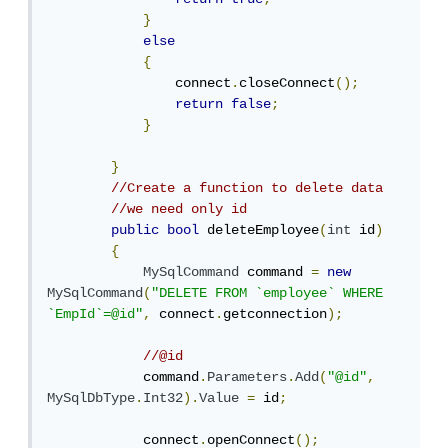
}
else
{
                connect
.
closeConnect
();
return
false
;
}
}
//Create a function to delete data
//we need only id 
public
bool
 deleteEmployee
(
int
 id
)
{
MySqlCommand
 command 
=
new
MySqlCommand
(
"DELETE FROM `employee` WHERE 
`EmpId`=@id"
,
 connect
.
getconnection
);
//@id
            command
.
Parameters
.
Add
(
"@id"
,
MySqlDbType
.
Int32
).
Value
=
 id
;
            connect
.
openConnect
();