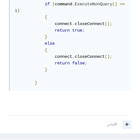
if
(
command
.
ExecuteNonQuery
()
==
1
)
{
                connect
.
closeConnect
();
return
true
;
}
else
{
                connect
.
closeConnect
();
return
false
;
}
}
اقتباس