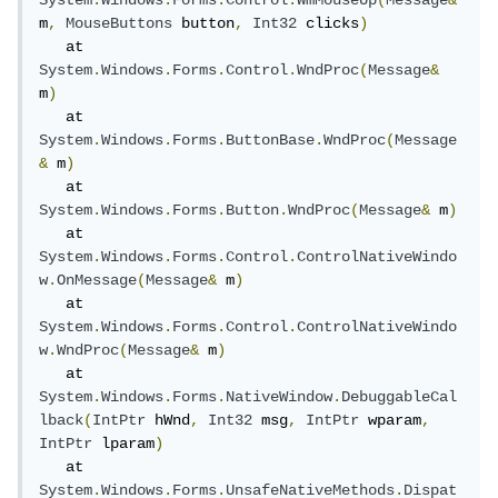
System
.
Windows
.
Forms
.
Control
.
WmMouseUp
(
Message
&
m
,
MouseButtons
 button
,
Int32
 clicks
)
   at 
System
.
Windows
.
Forms
.
Control
.
WndProc
(
Message
&
m
)
   at 
System
.
Windows
.
Forms
.
ButtonBase
.
WndProc
(
Message
&
 m
)
   at 
System
.
Windows
.
Forms
.
Button
.
WndProc
(
Message
&
 m
)
   at 
System
.
Windows
.
Forms
.
Control
.
ControlNativeWindo
w
.
OnMessage
(
Message
&
 m
)
   at 
System
.
Windows
.
Forms
.
Control
.
ControlNativeWindo
w
.
WndProc
(
Message
&
 m
)
   at 
System
.
Windows
.
Forms
.
NativeWindow
.
DebuggableCal
lback
(
IntPtr
 hWnd
,
Int32
 msg
,
IntPtr
 wparam
,
IntPtr
 lparam
)
   at 
System
.
Windows
.
Forms
.
UnsafeNativeMethods
.
Dispat