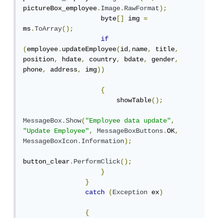
pictureBox_employee
.
Image
.
RawFormat
);
                    byte
[]
 img 
=
ms
.
ToArray
();
if
(
employee
.
updateEmployee
(
id
,
name
,
 title
,
position
,
 hdate
,
 country
,
 bdate
,
 gender
,
phone
,
 address
,
 img
))
{
                        showTable
();
MessageBox
.
Show
(
"Employee data update"
,
"Update Employee"
,
MessageBoxButtons
.
OK
,
MessageBoxIcon
.
Information
);
button_clear
.
PerformClick
();
}
}
catch
(
Exception
 ex
)
{