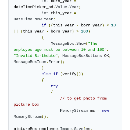
int
 born_year 
=
dateTimePicker_bd
.
Value
.
Year
;
int
 this_year 
=
DateTime
.
Now
.
Year
;
if
((
this_year 
-
 born_year
)
<
10
||
(
this_year 
-
 born_year
)
>
100
)
{
MessageBox
.
Show
(
"The 
employee age must be between 10 and 100"
,
"Invalid Birthdate"
,
MessageBoxButtons
.
OK
,
MessageBoxIcon
.
Error
);
}
else
if
(
verify
())
{
try
{
// to get photo from 
picture box
MemoryStream
 ms 
=
new
MemoryStream
();
pictureBox_employee
.
Image
.
Save
(
ms
,