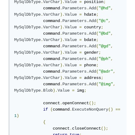
MySqlDbType
.
VarChar
).
Value
=
 position
;
            command
.
Parameters
.
Add
(
"@hd"
,
MySqlDbType
.
VarChar
).
Value
=
 hdate
;
            command
.
Parameters
.
Add
(
"@c"
,
MySqlDbType
.
VarChar
).
Value
=
 country
;
            command
.
Parameters
.
Add
(
"@bd"
,
MySqlDbType
.
VarChar
).
Value
=
 bdate
;
            command
.
Parameters
.
Add
(
"@gd"
,
MySqlDbType
.
VarChar
).
Value
=
 gender
;
            command
.
Parameters
.
Add
(
"@ph"
,
MySqlDbType
.
VarChar
).
Value
=
 phone
;
            command
.
Parameters
.
Add
(
"@adr"
,
MySqlDbType
.
VarChar
).
Value
=
 address
;
            command
.
Parameters
.
Add
(
"@img"
,
MySqlDbType
.
Blob
).
Value
=
 img
;
            connect
.
openConnect
();
if
(
command
.
ExecuteNonQuery
()
==
1
)
{
                connect
.
closeConnect
();
return
true
;