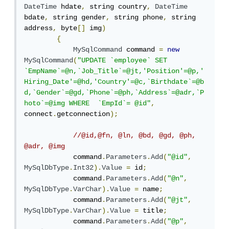
DateTime
 hdate
,
 string country
,
DateTime
bdate
,
 string gender
,
 string phone
,
 string 
address
,
 byte
[]
 img
)
{
MySqlCommand
 command 
=
new
MySqlCommand
(
"UPDATE `employee` SET 
`EmpName`=@n,`Job_Title`=@jt,'Position'=@p,'
Hiring_Date'=@hd,'Country'=@c,`Birthdate`=@b
d,`Gender`=@gd,`Phone`=@ph,`Address`=@adr,`P
hoto`=@img WHERE  `EmpId`= @id"
,
connect
.
getconnection
);
//@id,@fn, @ln, @bd, @gd, @ph, 
@adr, @img
            command
.
Parameters
.
Add
(
"@id"
,
MySqlDbType
.
Int32
).
Value
=
 id
;
            command
.
Parameters
.
Add
(
"@n"
,
MySqlDbType
.
VarChar
).
Value
=
 name
;
            command
.
Parameters
.
Add
(
"@jt"
,
MySqlDbType
.
VarChar
).
Value
=
 title
;
            command
.
Parameters
.
Add
(
"@p"
,