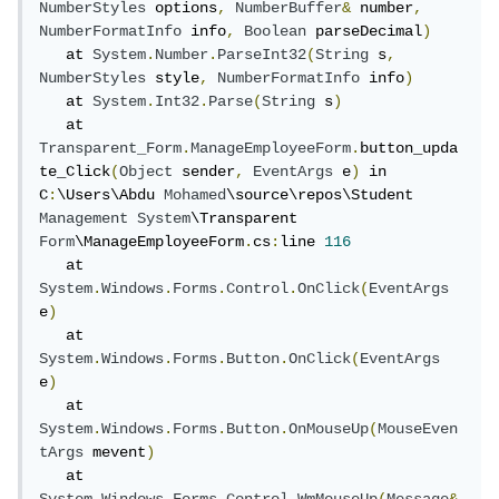
NumberStyles
 options
,
NumberBuffer
&
 number
,
NumberFormatInfo
 info
,
Boolean
 parseDecimal
)
   at 
System
.
Number
.
ParseInt32
(
String
 s
,
NumberStyles
 style
,
NumberFormatInfo
 info
)
   at 
System
.
Int32
.
Parse
(
String
 s
)
   at 
Transparent_Form
.
ManageEmployeeForm
.
button_upda
te_Click
(
Object
 sender
,
EventArgs
 e
)
 in 
C
:
\Users\Abdu 
Mohamed
\source\repos\Student 
Management
System
\Transparent 
Form
\ManageEmployeeForm
.
cs
:
line 
116
   at 
System
.
Windows
.
Forms
.
Control
.
OnClick
(
EventArgs
e
)
   at 
System
.
Windows
.
Forms
.
Button
.
OnClick
(
EventArgs
e
)
   at 
System
.
Windows
.
Forms
.
Button
.
OnMouseUp
(
MouseEven
tArgs
 mevent
)
   at 