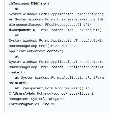
chMessageW
(
MSG
&
 msg
)
   at 
System
.
Windows
.
Forms
.
Application
.
ComponentManag
er
.
System
.
Windows
.
Forms
.
UnsafeNativeMethods
.
IMs
oComponentManager
.
FPushMessageLoop
(
IntPtr
dwComponentID
,
Int32
 reason
,
Int32
 pvLoopData
)
   at 
System
.
Windows
.
Forms
.
Application
.
ThreadContext
.
RunMessageLoopInner
(
Int32
 reason
,
ApplicationContext
 context
)
   at 
System
.
Windows
.
Forms
.
Application
.
ThreadContext
.
RunMessageLoop
(
Int32
 reason
,
ApplicationContext
context
)
   at 
System
.
Windows
.
Forms
.
Application
.
Run
(
Form
mainForm
)
   at 
Transparent_Form
.
Program
.
Main
()
 in 
C
:
\Users\Abdu 
Mohamed
\source\repos\Student 
Management
System
\Transparent 
Form
\Program
.
cs
:
line 
19