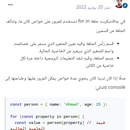
نشر
20 يوليو 2022
في جافاسكربت حلقة for in تستخدم للمرور على خواص كائن ما، وتتألف
الحلقة من قسمين:
قسم رأس الحلقة وفيه نعين المتغير الذي سنمر على خصائصه،
واسم المتغير الذي سيعبر عن الخاصية الحالية.
جسم الحلقة، وفيه تنفذ التعليمات البرمجية داخله مرة لكل
خاصية من الكائن.
مثلًا إذا كان لدينا كائن يحوي عدة خواص يمكن المرور عليها وطباعتها إلى
console كالتالي:
const
 person 
=
{
 name
:
'Ahmad'
,
 age
:
25
};
for
(
const
 property in person
)
{
// قيمة 
]
property
[
 person
=
 value 
const
الخاصية الحالية