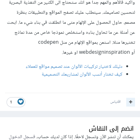
واكيد فالأهم والمهم جدا هو انك ستحتاج الى الكثير من التغذية البصرية
لتحسين تصاميمك. سيتطلب عليك تصفح المواقع والتطبيقات بنظرة
مصمم. حاول الحصول على الإلهام متى ما انطلقت في بناء شيء ما. ابحث
عن أمثلة عن ما تحاول بناءه واستخلص نموذجا خاص من عدة نماذج
تختبرها مثلا. استعن بمواقع الإلهام من مثل codepen
أو webdesigninspiration او غيرها.
دليلك لاختيار تركيبات الألوان عند تصميم مواقع للعملاء
كيف تختار أنسب الألوان لمشاريعك التصميمية
اقتباس
1
انضم إلى النقاش
يمكنك أن تنشر الآن وتسجل لاحقًا. إذا كان لديك حساب،
فسجل الدخول