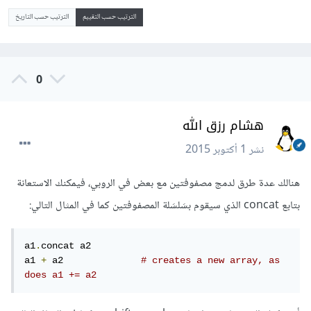
الترتيب حسب التقييم
الترتيب حسب التاريخ
0
هشام رزق الله
نشر
1 أكتوبر 2015
هنالك عدة طرق لدمج مصفوفتين مع بعض في الروبي، فيمكنك الاستعانة
بتابع concat الذي سيقوم بسَلسَلة المصفوفتين كما في المثال التالي:
a1
.
concat a2

a1 
+
 a2              
# creates a new array, as 
does a1 += a2