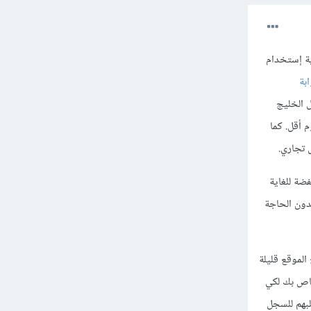
ية إستخدام
ابة
amazon) وهي تدعم دول الخليج
 في مصر يكون عليه رسوم أقل. كما
منخفضة للغاية
ل الأموال بدون الحاجة
لموقع قليلة
خاص بك لكي
لبهم للسجل