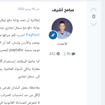
سامح أشرف
نشر
16 يوليو 2022
0
إمكانية أن تجد بوابة دفع توف
بوابة دفع مع سجل تجاري، وسي
PayFort العربية
الأعضاء
توجد منصة paytabs المصرية ومنصة 2checkout التي تتتطلب فقط هوية حكومية بدون الحاجة إلى سجل تجاري.
442
2.9k
إلى سجل تجاري.
ملاحظة: بعض البلدان تفرض عل
(أقل من حد إحتساب الضرائب)
لا تتعرض للمساءلة القانونية 