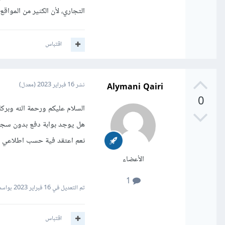
التجاري، لأن الكثير من المواق
اقتباس
Alymani Qairi
نشر
16 فبراير 2023
(معدل)
0
السلام عليكم ورحمة الله وبركا
هل يوجد بوابة دفع بدون سج
نعم اعتقد فية حسب اطلاعي وتج
الأعضاء
1
تم التعديل في
16 فبراير 2023
بواسطة  Qairi
اقتباس