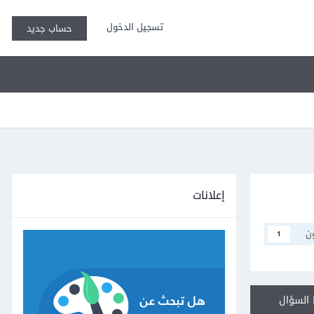
تسجيل الدخول
حساب جديد
إعلانات
ن
1
السؤال