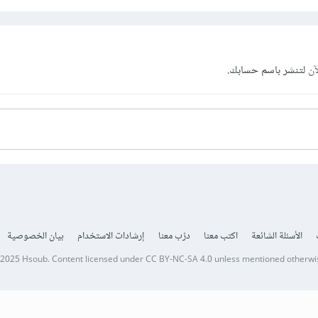
آن
لتنشر باسم حسابك.
الأسئلة الشائعة
اكتب معنا
درّب معنا
إرشادات الاستخدام
بيان الخصوصية
 2025
Hsoub
.
Content licensed under
CC BY-NC-SA 4.0
unless mentioned otherwi