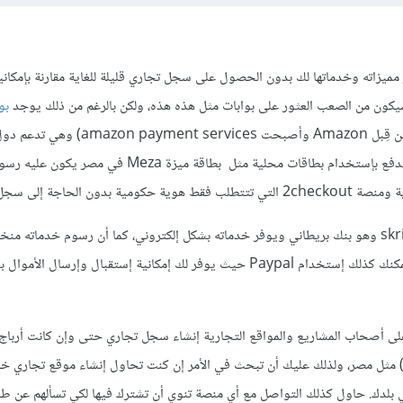
ر مميزاته وخدماتها لك بدون الحصول على سجل تجاري قليلة للغاية مقارنة بإمكان
كون من الصعب العثور على بوابات مثل هذه هذه، ولكن بالرغم من ذلك يوجد
بو
(تم شرائها من قِبل Amazon وأصبحت  payment services
ومصر والأردن ولبنان، كما أن الدفع بإستخدام بطاقات محلية مثل بطاقة ميزة Meza
أما عالميًا فيمكنك إستخدام skrill وهو بنك بريطاني ويوفر خدماته بشكل إلكتروني، كما أن رسوم خدماته 
مقارنة بباقي البنوك العالمية. يمكنك كذلك إستخدام Paypal حيث يوفر لك إمكانية إستقبال وإرسا
ى أصحاب المشاريع والمواقع التجارية إنشاء سجل تجاري حتى وإن كانت أرباج ا
 مثل مصر، ولذلك عليك أن تبحث في الأمر إن كنت تحاول إنشاء موقع تجاري 
في بلدك. حاول كذلك التواصل مع أي منصة تنوي أن تشترك فيها لكي تسألهم عن ط