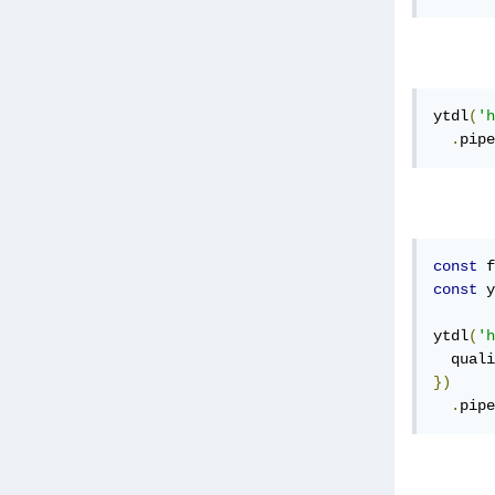
ytdl
(
'h
.
pipe
const
 f
const
 y
ytdl
(
'h
  quali
})
.
pipe