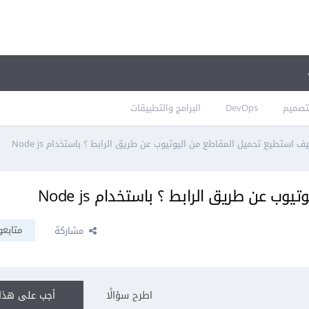
تصميم
DevOps
البرامج والتطبيقات
ف استطيع تحميل المقاطع من اليوتيوب عن طريق الرابط ؟ باستخدام Node js
 عن طريق الرابط ؟ باستخدام Node js
متابعو
مشاركة
اطرح سؤالًا
أجب على هذا 