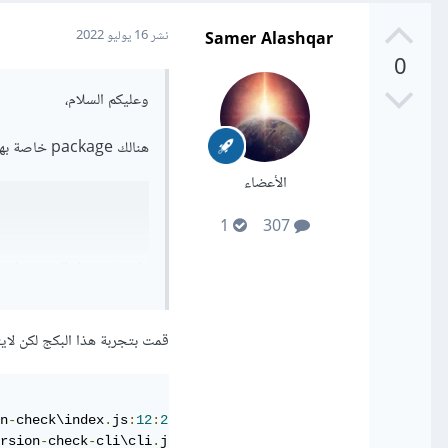
Samer Alashqar
نشر
16 يوليو 2022
0
وعليكم السلام،
هنالك package خاصة بهذا الأمر تسمى youtube-dl
الأعضاء
1
307
طريقة تحميل الفيديو باست
قمت بتجربة هذا البكج لكن لايتم
O1pAiA'
,
n
-
check\index
.
js
:
12
:
25
)
rsion
-
check
-
cli\cli
.
js
:
29
:
1
)