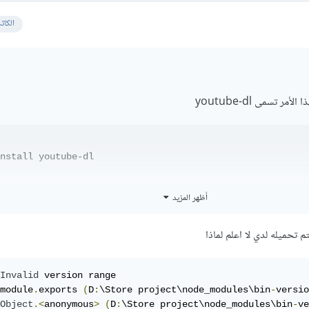
الكات
nstall youtube-dl
خدامها :
أظهر المزيد
 تحميله لدي لا اعلم لماذا
 fs 
=
 require
(
'fs'
)
 youtubedl 
=
 require
(
'youtube-dl'
)
Invalid
 version range

 video 
=
 youtubedl
(
'http://www.youtube.com/watch?v=90AiX
module
.
exports 
(
D
:
\Store project\node_modules\bin
-
versio
Optional arguments passed to youtube-dl.
Object
.<
anonymous
>
(
D
:
\Store project\node_modules\bin
-
ve