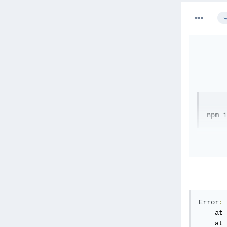
ب
npm i
const
const
Error
:
const
    at 
// 
    at 