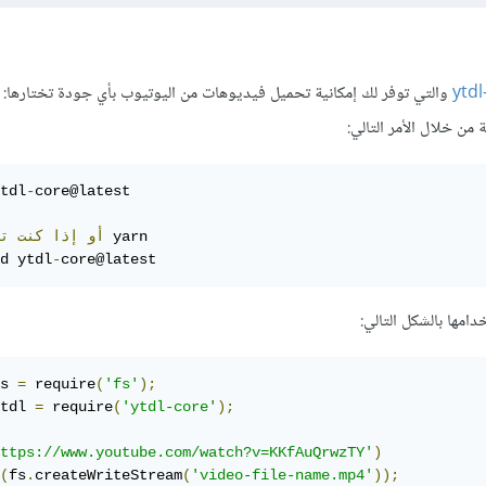
والتي توفر لك إمكانية تحميل فيديوهات من اليوتيوب بأي جودة تختارها:
من خلال الأمر التالي:
tdl
-
core@latest

 yarn

أو
إذا
كنت
ت
d ytdl
-
core@latest
امها بالشكل التالي:
s 
=
 require
(
'fs'
);
tdl 
=
 require
(
'ytdl-core'
);
ttps://www.youtube.com/watch?v=KKfAuQrwzTY'
)
(
fs
.
createWriteStream
(
'video-file-name.mp4'
));