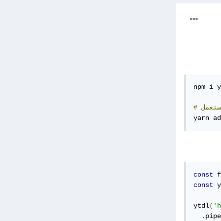
npm i y
ستعمل
#
yarn ad
const
 f
const
 y
ytdl
(
'h
.
pipe