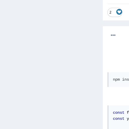
2
npm ins
const
 f
const
 y