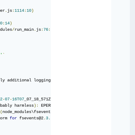
ss.execFile()`.
er
.
js
:
1114
:
10
)
0
:
14
)
dules
/
run_main
.
js
:
76
:
12
)
'
`
ly additional logging output above
.
يمكنك معاينت صفحتها على m
2
-
07
-
16T07
_07_18_571Z
-
debug
.
log

bably harmless
):
 EPERM
:
 operation not permitted
,
 lstat 
'
(
node_modules\fsevents
):
orm 
for
 fsevents@2
.
3.2
:
 wanted 
{
"os"
:
"darwin"
,
"arch"
:
"an