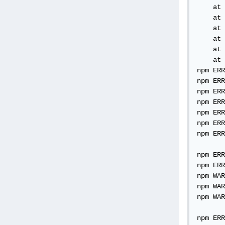
[
'-
    at 
// 
    at 
{
 c
    at 
    at 
// Wi
    at 
video
    at 
  con
npm ERR
  con
npm ERR
  con
npm ERR
})
npm ERR
npm ERR
video
npm ERR
npm ERR
npm ERR
npm ERR
npm WAR
npm WAR
npm WAR
npm ERR