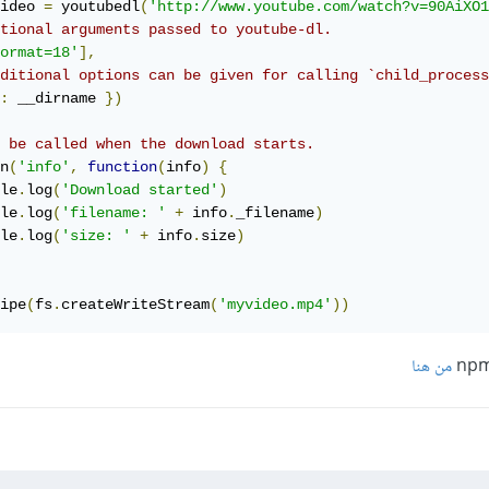
ideo 
=
 youtubedl
(
'http://www.youtube.com/watch?v=90AiXO1
tional arguments passed to youtube-dl.
ormat=18'
],
ditional options can be given for calling `child_process
:
 __dirname 
})
 be called when the download starts.
n
(
'info'
,
function
(
info
)
{
le
.
log
(
'Download started'
)
le
.
log
(
'filename: '
+
 info
.
_filename
)
le
.
log
(
'size: '
+
 info
.
size
)
ipe
(
fs
.
createWriteStream
(
'myvideo.mp4'
))
من هنا