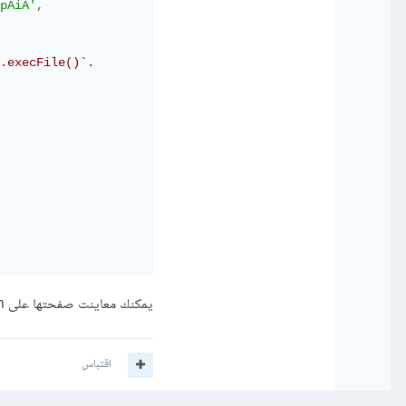
pAiA'
,
.execFile()`.
يمكنك معاينت صفحتها على npm
اقتباس