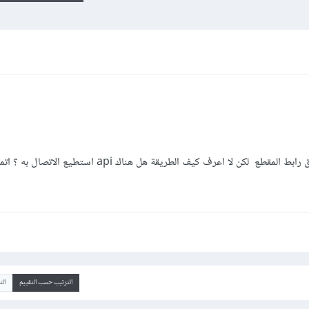
اريد تحميل مقاطع من اليوتيوب عن طريق رابط المقطع لكن لا اعرف كيف الطريقة هل هناك api استطيع الاتصال
الترتيب حسب التقييم
ال