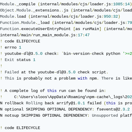
-format=18'
],
Module
.
_compile 
(
internal
/
modules
/
cjs
/
loader
.
js
:
1085
:
14
)
Additional options can be given for calling `child_proce
Object
.
Module
.
_extensions
..
js 
(
internal
/
modules
/
cjs
/
load
wd
:
 __dirname 
})
Module
.
load 
(
internal
/
modules
/
cjs
/
loader
.
js
:
950
:
32
)
Function
.
Module
.
_load 
(
internal
/
modules
/
cjs
/
loader
.
js
:
79
ll be called when the download starts.
Function
.
executeUserEntryPoint 
[
as runMain
]
(
internal
/
mo
.
on
(
'info'
,
function
(
info
)
{
internal
/
main
/
run_main_module
.
js
:
17
:
47
sole
.
log
(
'Download started'
)
!
 code ELIFECYCLE

sole
.
log
(
'filename: '
+
 info
.
_filename
)
!
 errno 
1
sole
.
log
(
'size: '
+
 info
.
size
)
!
 youtube
-
dl@3
.
5.0
 check
:
`
bin
-
version
-
check python 
'>=2
!
Exit
 status 
1
!
.
pipe
(
fs
.
createWriteStream
(
'myvideo.mp4'
))
!
Failed
 at the youtube
-
dl@3
.
5.0
 check script
.
!
This
 is probably not a problem 
with
 npm
.
There
 is like
np
من هنا
!
 A complete log of 
this
 run can be found in
:
!
     C
:
\Users\sloos\AppData\Roaming\npm
-
cache\_logs\2
02
N rollback 
Rolling
 back arrify@1
.
0.1
 failed 
(
this
 is pro
N optional SKIPPING OPTIONAL DEPENDENCY
:
 fsevents@2
.
3.2
N notsup SKIPPING OPTIONAL DEPENDENCY
:
Unsupported
 platf
!
 code ELIFECYCLE
