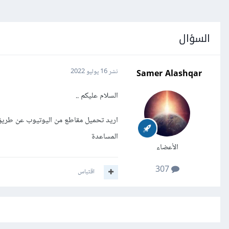
السؤال
Samer Alashqar
نشر
16 يوليو 2022
السلام عليكم ..
المساعدة
الأعضاء
307
اقتباس