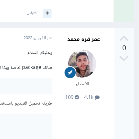
اقتباس
عمر قره محمد
نشر
16 يوليو 2022
0
وعليكم السلام،
هنالك package خاصة بهذا الأمر تسمى youtube-dl
الأعضاء
109
4.1k
طريقة تحميل الفيديو باستخدا