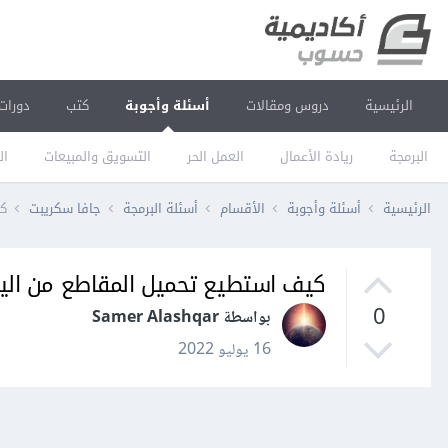
الرئيسية
دروس ومقالات
أسئلة وأجوبة
كتب
دورات
البرمجة
ريادة الأعمال
العمل الحر
التسويق والمبيعات
ال
الرئيسية
أسئلة وأجوبة
الأقسام
أسئلة البرمجة
جافا سكريبت
كي
كيف استطيع تحميل المقاطع من اليوتيوب
0
بواسطة Samer Alashqar
16 يوليو 2022