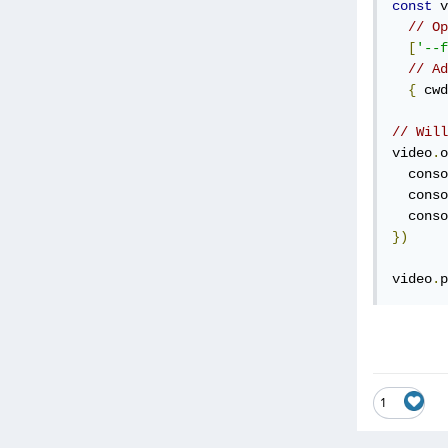
const
 v
// Op
[
'--f
// Ad
{
 cwd
// Will
video
.
o
  conso
  conso
  conso
})
video
.
p
1