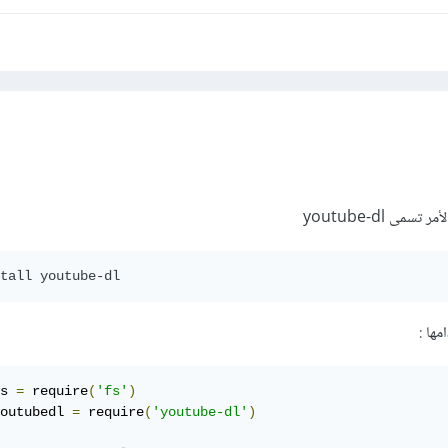
tall youtube-dl
مها :
s 
=
 require
(
'fs'
)
outubedl 
=
 require
(
'youtube-dl'
)