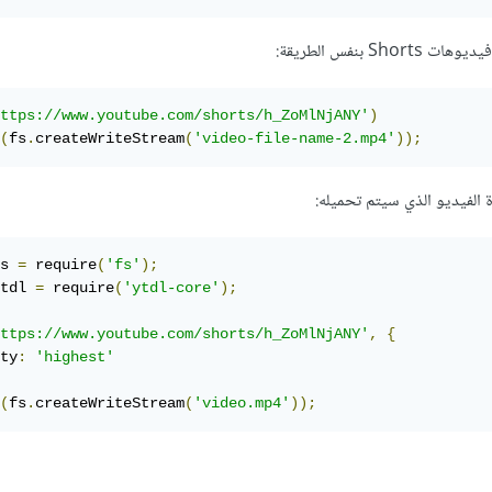
S بنفس الطريقة:
ttps://www.youtube.com/shorts/h_ZoMlNjANY'
)
(
fs
.
createWriteStream
(
'video-file-name-2.mp4'
));
الفيديو الذي سيتم تحميله:
s 
=
 require
(
'fs'
);
tdl 
=
 require
(
'ytdl-core'
);
ttps://www.youtube.com/shorts/h_ZoMlNjANY'
,
{
ty
:
'highest'
(
fs
.
createWriteStream
(
'video.mp4'
));