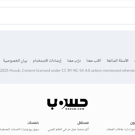
الأسئلة الشائعة
اكتب معنا
درّب معنا
إرشادات الاستخدام
بيان الخصوصية
 2025
Hsoub
.
Content licensed under
CC BY-NC-SA 4.0
unless mentioned otherwi