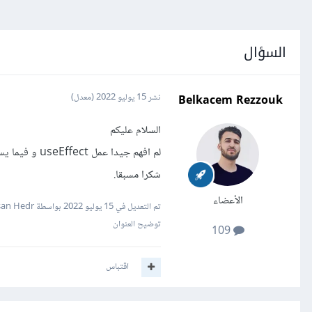
السؤال
Belkacem Rezzouk
نشر
15 يوليو 2022
(معدل)
السلام عليكم
لم افهم جيدا عمل useEffect و فيما يستخدم؟
شكرا مسبقا.
الأعضاء
تم التعديل في
15 يوليو 2022
بواسطة Hassan Hedr
توضيح العنوان
109
اقتباس