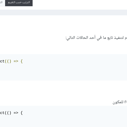
الترتيب حسب التقييم
ال
ct
(()
=>
{
ct(() => {
