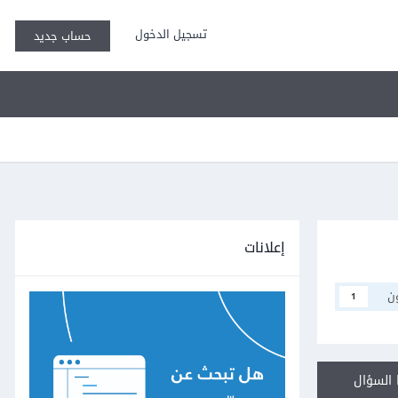
تسجيل الدخول
حساب جديد
إعلانات
ن
1
السؤال