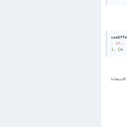
useEffe
//..
},
[
x
,
 
الاستفادة