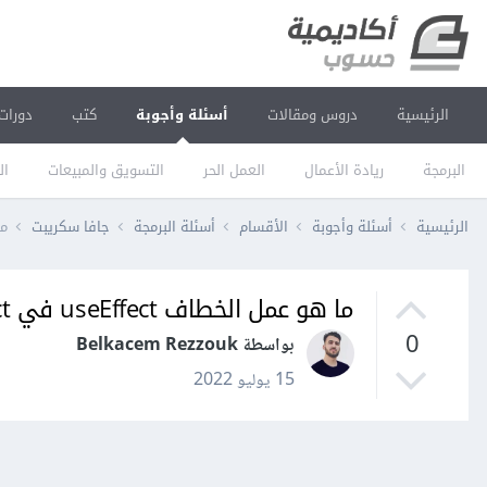
الرئيسية
دروس ومقالات
أسئلة وأجوبة
كتب
دورات
البرمجة
ريادة الأعمال
العمل الحر
التسويق والمبيعات
ال
الرئيسية
أسئلة وأجوبة
الأقسام
أسئلة البرمجة
جافا سكريبت
ما 
ما هو عمل الخطاف useEffect في React
0
بواسطة Belkacem Rezzouk
15 يوليو 2022