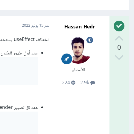
Hassan Hedr
نشر
15 يوليو 2022
الخطاف useEffect يستخدم لتنفيذ تابع ما في أحد الحالات التالي:
0
عند أول ظهور للمكون
الأعضاء
224
2.9k
عند كل تصيير render للمكون