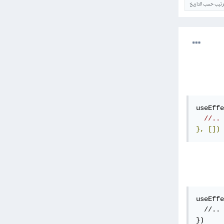
ترتيب حسب التاريخ
useEffe
//..
},
[])
useEffe
  //..

})