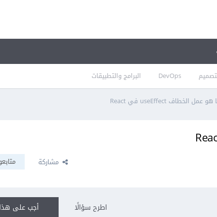
تصميم
DevOps
البرامج والتطبيقات
هو عمل الخطاف useEffect في React
متابعو
مشاركة
اطرح سؤالًا
أجب على هذا 