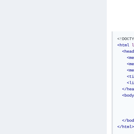
<!DOCTY
<html
l
<head
<me
<me
<me
<ti
<li
</hea
<body
</bod
</html>