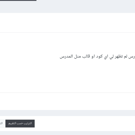
س لم تظهر لي اي كود او قالب مثل المدرس
الترتيب حسب التقييم
ال