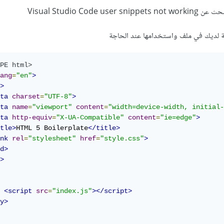
Visual Studio Cod
ة لديك في ملف واستخدامها عند الحاجة
PE html>
ang
=
"en"
>
>
ta
charset
=
"UTF-8"
>
ta
name
=
"viewport"
content
=
"width=device-width, initial-
ta
http-equiv
=
"X-UA-Compatible"
content
=
"ie=edge"
>
tle>
HTML 5 Boilerplate
</title>
nk
rel
=
"stylesheet"
href
=
"style.css"
>
d>
>
<script
src
=
"index.js"
></script>
y>