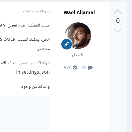
Wael Aljamal
نشر
14 يوليو 2022
0
سبب المشكلة: عدم تفعيل الاخ
مختصر
الأعضاء
874
7k
in settings.json
والتأكد من وجود