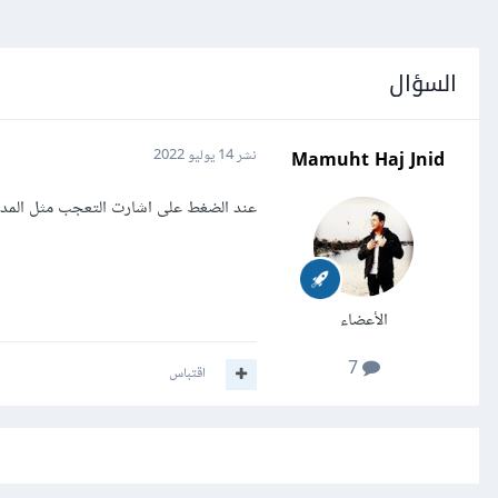
السؤال
Mamuht Haj Jnid
نشر
14 يوليو 2022
عند الضغط على اشارت التعجب مثل المدر
الأعضاء
7
اقتباس