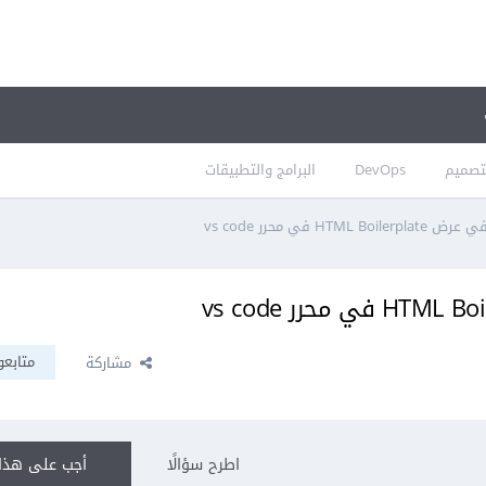
تصميم
DevOps
البرامج والتطبيقات
HT في محرر vs code
متابعو
مشاركة
اطرح سؤالًا
أجب على هذا 