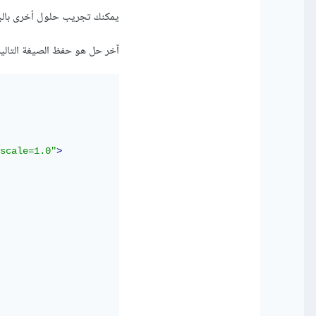
يمكنك تجريب حلول أخرى بالبحث عن e user snippets not working
آخر حل هو حفظ الصيغة التالي
scale=1.0"
>