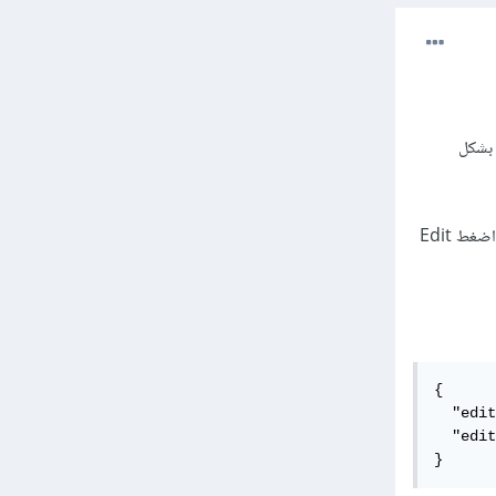
صفحة ويب بشكل
ثم التأكد من تفعيل إضافة الاختصارات، توجه إلى File > Preferences > Settings ضمن محرر الأكواد ثم اضغط Edit
{

  "edit
  "edit
}