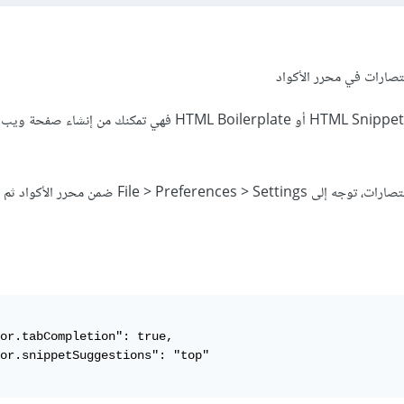
تصارات في محرر الأكواد
الحل: يمكنك تثبيت إضافات HTML Snippets أو HTML Boilerplate فهي تمكنك من إنشاء 
or.tabCompletion": true,

or.snippetSuggestions": "top"
