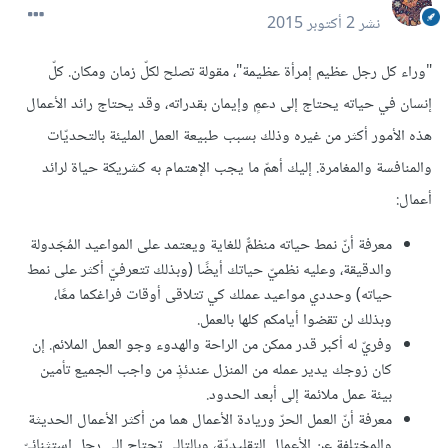
نشر
2 أكتوبر 2015
"وراء كل رجل عظيم إمرأة عظيمة"، مقولة تصلح لكلّ زمان ومكان. كلّ
إنسان في حياته يحتاج إلى دعمٍ وإيمان بقدراته، وقد يحتاج رائد الأعمال
هذه الأمور أكثر من غيره وذلك بسبب طبيعة العمل المليئة بالتحديّات
والمنافسة والمغامرة. إليك أهمّ ما يجب الإهتمام به كشريكة حياة لرائد
أعمال:
معرفة أنّ نمط حياته منظمٌّ للغاية ويعتمد على المواعيد المُجَدولة
والدقيقة، وعليه نظميّ حياتك أيضًا (وبذلك تتعرفيّ أكثر على نمط
حياته) وحددي مواعيد عملك كي تتلاقى أوقات فراغكما معًا،
وبذلك لن تقضوا أيامكم كلها بالعمل.
وفريّ له أكبر قدر ممكن من الراحة والهدوء وجو العمل الملائم. إن
كان زوجك يدير عمله من المنزل عندئذٍ من واجب الجميع تأمين
بيئة عمل ملائمة إلى أبعد الحدود.
معرفة أنّ العمل الحرّ وريادة الأعمال هما من أكثر الأعمال الحديثة
والمختلفة عن الأعمال التقليديّة، وبالتالي تحتاج إلى رجل استثنائيّ