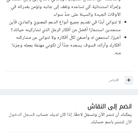
وإمرأة استثنائيّة كي تساعده وتقف إلى جانبه وتؤمن بقدراته في
الأوقات الجيدة والسيئة على حدٍّ سواء.
لا تتواني أبدًا في تقديم جميع أنواع الدعم المعنويّ والماديّ، فأين
ستجدين استثمارًا أفضل من أفكار الرجل الذي تشاركينه حياتك؟
أخيرًا، استمعيّ له وأصغيّ لكلّ أفكاره ولا تتواني عن مشاركته
أفكارك وآرائه، فسوف يسعده جدًّأ أن تكوني مهتمّة بعمله وجزءًا
منه.
اقتباس
انضم إلى النقاش
يمكنك أن تنشر الآن وتسجل لاحقًا. إذا كان لديك حساب،
فسجل الدخول
الآن
لتنشر باسم حسابك.