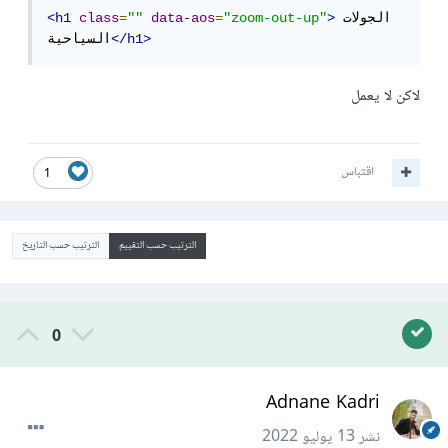
الجولات 
>
"zoom-out-up"
=
data-aos
""
=
class
<h1
</h1>
السياحية
لاكن لا يعمل
اقتباس
1
الترتيب حسب التقييم
الترتيب حسب التاريخ
0
Adnane Kadri
نشر
13 يوليو 2022