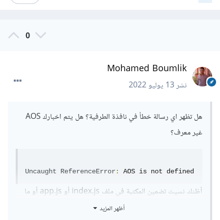
0
Mohamed Boumlik
نشر
13 يوليو 2022
هل تظهر اي رسالة خطأ في نافذة الطرفية؟ هل يتم اخبارك AOS
غير معرف؟
Uncaught
ReferenceError
:
 AOS is not defined
أظنك نسيت تضمين المكتبة في ملف index.js أو app.js أو ما
يقابله لديك على نحو:
أظهر المزيد