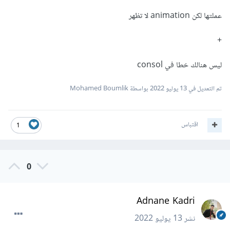
عملتها لكن animation لا تظهر
import
 AOS from 
'aos'
+
سيكون عليك اعادة تشغيل npm run dev او npm run build
واعادة استعراض المشروع.
ليس هنالك خطا في consol
تم التعديل في
13 يوليو 2022
بواسطة Mohamed Boumlik
اقتباس
1
0
Adnane Kadri
نشر
13 يوليو 2022