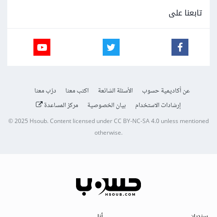
تابعنا على
عن أكاديمية حسوب
الأسئلة الشائعة
اكتب معنا
درّب معنا
إرشادات الاستخدام
بيان الخصوصية
مركز المساعدة
© 2025
Hsoub
.
Content licensed under
CC BY-NC-SA 4.0
unless mentioned
otherwise.