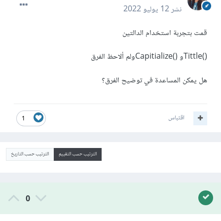
نشر
12 يوليو 2022
قمت بتجربة استخدام الدالتين
()Tittleو ()Capitializeولم ألاحظ الفرق
هل يمكن المساعدة في توضيح الفرق؟
اقتباس
1
الترتيب حسب التقييم
الترتيب حسب التاريخ
0