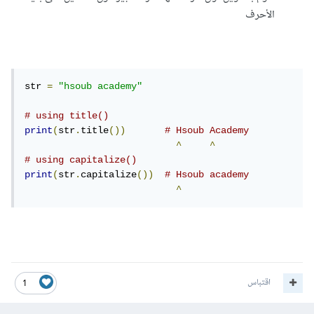
الأحرف
str 
=
"hsoub academy"
# using title()
print
(
str
.
title
())
# Hsoub Academy
^
^
# using capitalize()
print
(
str
.
capitalize
())
# Hsoub academy
^
اقتباس
1