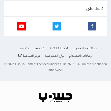
تابعنا على
عن أكاديمية حسوب
الأسئلة الشائعة
اكتب معنا
درّب معنا
إرشادات الاستخدام
بيان الخصوصية
مركز المساعدة
© 2025
Hsoub
.
Content licensed under
CC BY-NC-SA 4.0
unless mentioned
otherwise.