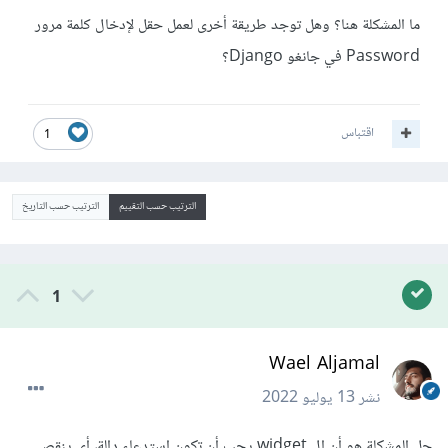
ما المشكلة هنا؟ وهل توجد طريقة أخرى لعمل حقل لإدخال كلمة مرور
Password في جانغو Django؟
اقتباس
1
الترتيب حسب التقييم
الترتيب حسب التاريخ
1
Wael Aljamal
نشر
13 يوليو 2022
حل المشكلة هو أن ال widget يجب أن تكون استدعاء دالة، أي ينقص