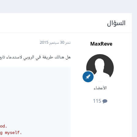
السؤال
MaxReve
نشر
30 سبتمبر 2015
هل هنالك طريقة في الروبي لاستدعاء تابع
الأعضاء
115
od.
g myself.