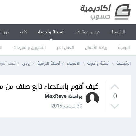
الرئيسية
دروس ومقالات
أسئلة وأجوبة
كتب
دورات
البرمجة
ريادة الأعمال
العمل الحر
التسويق والمبيعات
ال
الرئيسية
أسئلة وأجوبة
الأقسام
أسئلة البرمجة
روبي
كيف أقوم 
كيف أقوم باستدعاء تابع صنف من مث
0
بواسطة MaxReve
30 سبتمبر 2015