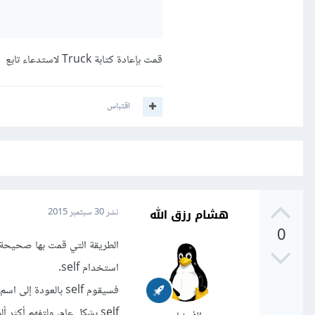
قمت بإعادة كتابة Truck لاستدعاء تابع default_make، فهل هنالك طريقة أخرى دون أن أذكر اسم الصنف Truck ؟
اقتباس
هشام رزق الله
نشر
30 سبتمبر 2015
0
الطريقة التي قمت بها صحيحة 
استخدام self.
self بشكل عام، ولتفهم أكثر ألق نظرة على هذا المثال: