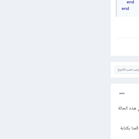
end
end
ترتيب حسب التاريخ
هذه الحالة
وم self بالعودة إلى اسم الصنف أي self هي Truck في مثالك أي أننا بدل أن نكتب اسم الصنف Truck قمنا بكتابة