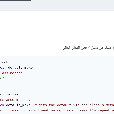
 صنف من مثيل ؟ ففي المثال التالي:
ruck
elf
.
default_make

lass method.
c"
nitialize

nstance method.
ck
.
default_make  
# gets the default via the class's meth
ut: I wish to avoid mentioning Truck. Seems I'm repeatin