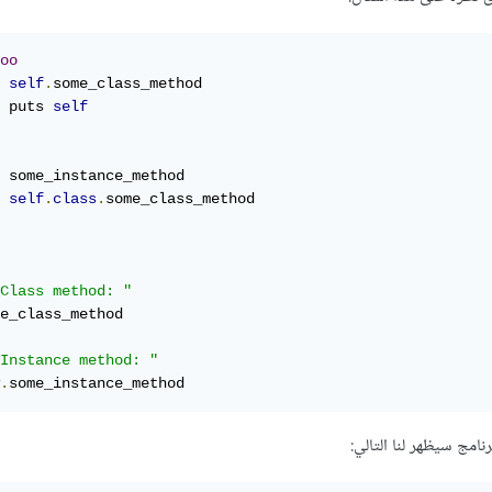
oo
self
.
some_class_method

 puts 
self
 some_instance_method

self
.
class
.
some_class_method

Class method: "
e_class_method

Instance method: "
.
some_instance_method
نامج سيظهر لنا التالي: