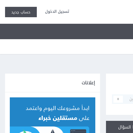
تسجيل الدخول
حساب جديد
إعلانات
ن
0
السؤال