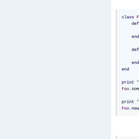
class
F
def
       
end
def
end
end
print
"
Foo
.
som
print
"
Foo
.
new