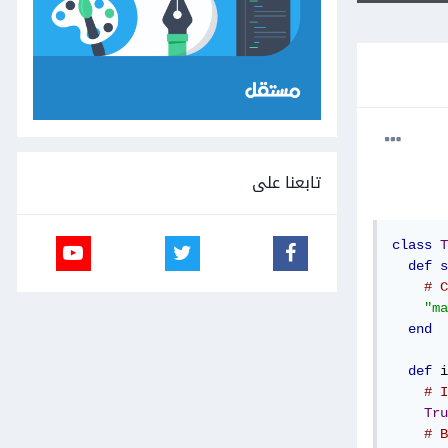
تابعنا على
class
T
def
s
# C
"ma
end
def
 i
# I
Tru
# B