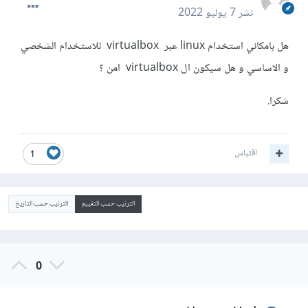
نشر
7 يوليو 2022
هل بامكاني استخدام linux عبر virtualbox للاستخدام الشخصي
و الاساسي و هل سيكون ال virtualbox امن ؟
شكرا.
اقتباس
1
الترتيب حسب التقييم
الترتيب حسب التاريخ
0