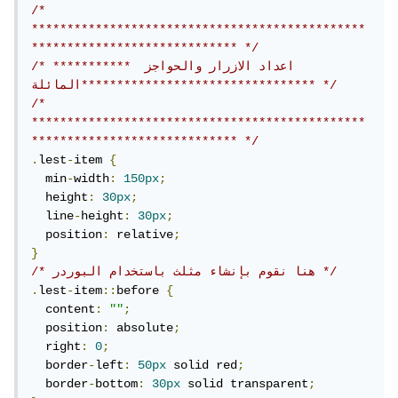
/* 
***********************************************
***************************** */
/* *********** اعداد الازرار والحواجز 
المائلة********************************* */
/* 
***********************************************
***************************** */
.
lest
-
item 
{
  min
-
width
:
150px
;
  height
:
30px
;
  line
-
height
:
30px
;
  position
:
 relative
;
}
/* هنا نقوم بإنشاء مثلث باستخدام البوردر */
.
lest
-
item
::
before 
{
  content
:
""
;
  position
:
 absolute
;
  right
:
0
;
  border
-
left
:
50px
 solid red
;
  border
-
bottom
:
30px
 solid transparent
;