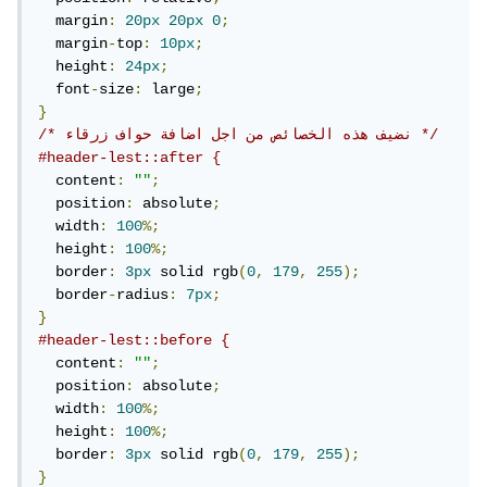
  margin
:
20px
20px
0
;
  margin
-
top
:
10px
;
  height
:
24px
;
  font
-
size
:
 large
;
}
/* نضيف هذه الخصائص من اجل اضافة حواف زرقاء */
#header-lest::after {
  content
:
""
;
  position
:
 absolute
;
  width
:
100
%;
  height
:
100
%;
  border
:
3px
 solid rgb
(
0
,
179
,
255
);
  border
-
radius
:
7px
;
}
#header-lest::before {
  content
:
""
;
  position
:
 absolute
;
  width
:
100
%;
  height
:
100
%;
  border
:
3px
 solid rgb
(
0
,
179
,
255
);
}