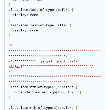
}
.
lest
-
item
:
last
-
of
-
type
::
before 
{
  display
:
 none
;
}
.
lest
-
item
:
last
-
of
-
type
::
after 
{
  display
:
 none
;
}
/* 
***********************************************
*************************** */
/* *********** تغيير الوان الحواجز 
المائلة********************************* */
/* 
***********************************************
*************************** */
.
lest
-
item
:
nth
-
of
-
type
(
1
)::
before 
{
  border
-
left
-
color
:
 rgb
(
255
,
132
,
0
);
}
.
lest
-
item
:
nth
-
of
-
type
(
2
)::
before 
{