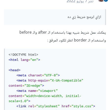
نشر
7 يوليو 2022
ازاي ابرمج شريط زي ده
يمكنك عمل شريط شبيه بهذا باستخدام الـ after والـ before
واستخدام الـ border انظر للكود المرفق :
<!DOCTYPE html>
<html
lang
=
"en"
>
<head>
<meta
charset
=
"UTF-8"
>
<meta
http-equiv
=
"X-UA-Compatible"
content
=
"IE=edge"
>
<meta
name
=
"viewport"
content
=
"width=device-width, initial-
scale=1.0"
>
<link
rel
=
"stylesheet"
href
=
"style.css"
>