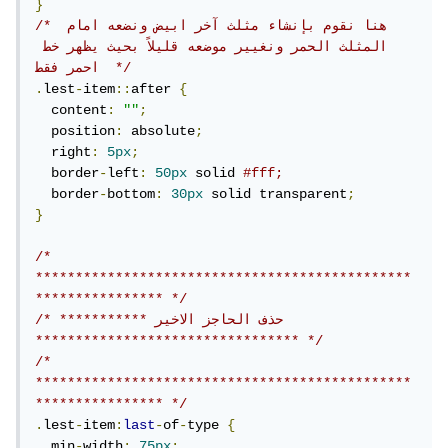
}
/* هنا نقوم بإنشاء مثلث آخر ابيض ونضعه امام 
المثلث الحمر ونغيير موضعه قليلاً بحيث يظهر خط 
احمر فقط  */
.
lest
-
item
::
after 
{
  content
:
""
;
  position
:
 absolute
;
  right
:
5px
;
  border
-
left
:
50px
 solid 
#fff;
  border
-
bottom
:
30px
 solid transparent
;
}
/* 
***********************************************
**************** */
/* *********** حذف الحاجز الاخير 
********************************* */
/* 
***********************************************
**************** */
.
lest
-
item
:
last
-
of
-
type 
{
  min
-
width
:
75px
;