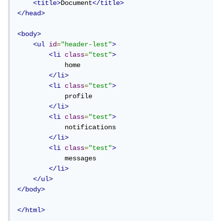
<title>
Document
</title>
</head>
<body>
<ul
id
=
"header-lest"
>
<li
class
=
"test"
>
            home

</li>
<li
class
=
"test"
>
            profile

</li>
<li
class
=
"test"
>
            notifications

</li>
<li
class
=
"test"
>
            messages

</li>
</ul>
</body>
</html>