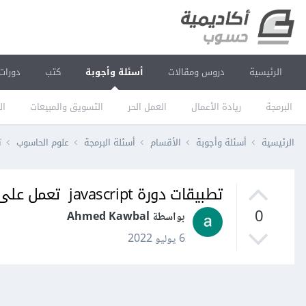
الرئيسية
دروس ومقالات
أسئلة وأجوبة
كتب
دورات
البرمجة
ريادة الأعمال
العمل الحر
التسويق والمبيعات
ال
الرئيسية
أسئلة وأجوبة
الأقسام
أسئلة البرمجة
علوم الحاسوب
تط
تطبيقات دورة javascript تعمل على نظامين android و ios ؟
0
بواسطة Ahmed Kawbal
6 يوليو 2022