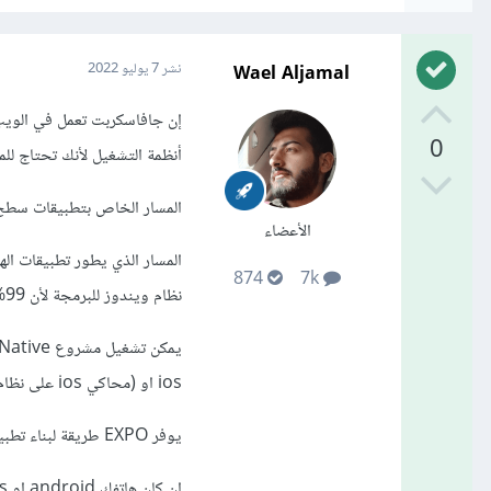
Wael Aljamal
نشر
7 يوليو 2022
إن جافاسكربت تعمل في الويب 
0
أنظمة التشغيل لأنك تحتاج لل
المسار الخاص بتطبيقات سطح المكتب 
الأعضاء
874
7k
نظام ويندوز للبرمجة لأن 99% من الطلاب تستخدمه.
ios او (محاكي ios على نظام mac وهذا يتبع حاسوب الطالب).
يوفر EXPO طريقة لبناء تطبيقات IOS عن طريق خوادمه على الانترنت بدون الحاجة لاقتناء جهاز mac.