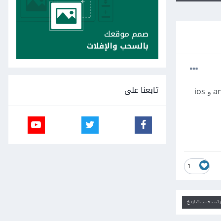
تابعنا على
هل الدروس او البرامج المشروحه في كورس دوره عمل تطبيقات بلغه javascript تعمل على النظامين التشغيل android و ios
1
ترتيب حسب التاريخ