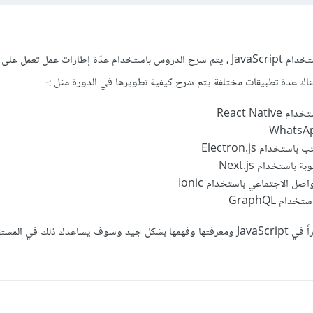
في دورة تطوير التطبيقات باستخدام JavaScript ، يتم شرح الدروس باستخدام عدّة إطارات عمل تعمل على
React Nat
دام Electron.js
باستخدام Next.js
ل الاجتماعي باستخدام Ionic
م GraphQL
خلال الدورة سوف تتعمق كثيراً في JavaScript ومعرفتها وفهمها بشكل جيد وسوف يساعدك ذلك في 