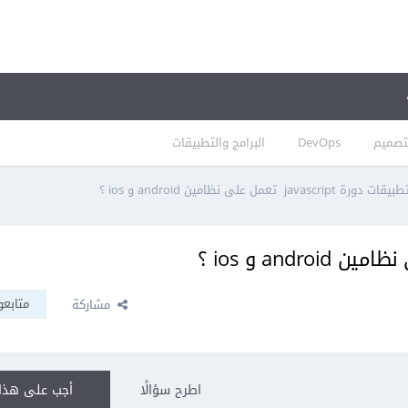
تصميم
DevOps
البرامج والتطبيقات
بيقات دورة javascript تعمل على نظامين android و ios ؟
متابعو
مشاركة
اطرح سؤالًا
أجب على هذا 