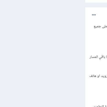
على جميع
ستخدم المدرب كما باقي المسار
ويد باستخدام تطبيق expo او محاكي أندرويد او هاتف
تف خلال فترة التطوير،