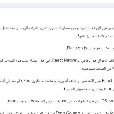
و على الهواتف الذكية، جميع مسارات الدورة تشرح تقنيات الويب و هذه تعمل 
متصفح فقط لتحميل الموقع.
هو مسار Electron.js.
المسار الذي يطور تطبيقات الهاتف الجوال هو الخاص ب React Native. في هذا المسار ي
يمكن تشغيل مشروع React Native على المتصفح او هاتف أندر
إن كان هاتفك android او ios عليك تحميل تطبيق Expo Go app لتشغيل المشروع على الها