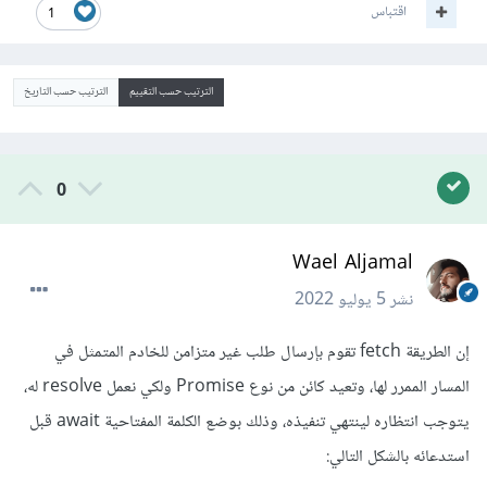
اقتباس
1
الترتيب حسب التقييم
الترتيب حسب التاريخ
0
Wael Aljamal
نشر
5 يوليو 2022
إن الطريقة fetch تقوم بإرسال طلب غير متزامن للخادم المتمثل في
المسار الممرر لها، وتعيد كائن من نوع Promise ولكي نعمل resolve له،
يتوجب انتظاره لينتهي تنفيذه، وذلك بوضع الكلمة المفتاحية await قبل
استدعائه بالشكل التالي: