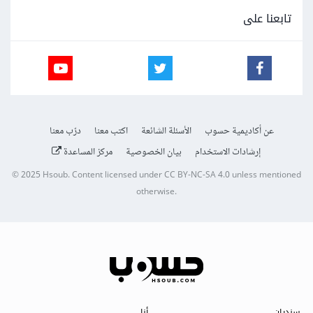
تابعنا على
عن أكاديمية حسوب
الأسئلة الشائعة
اكتب معنا
درّب معنا
إرشادات الاستخدام
بيان الخصوصية
مركز المساعدة
© 2025
Hsoub
.
Content licensed under
CC BY-NC-SA 4.0
unless mentioned
otherwise.