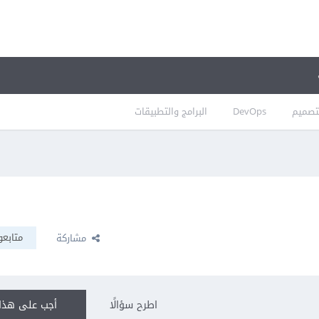
تصميم
DevOps
البرامج والتطبيقات
متابعو
مشاركة
اطرح سؤالًا
أجب على هذا 