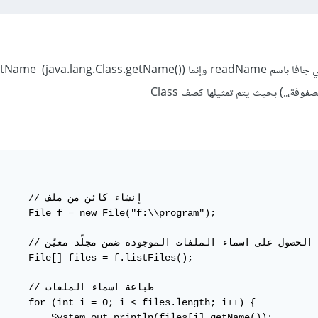
فة،..) بحيث يتم تمثيلها كصف Class
            // إن

     File f = new File("f:\\program");

            // الحصول على اسماء ال

     File[] files = f.listFiles();

            // طبا

     for (int i = 0; i < files.length; i++) {

         System.out.println(files[i].getName());
