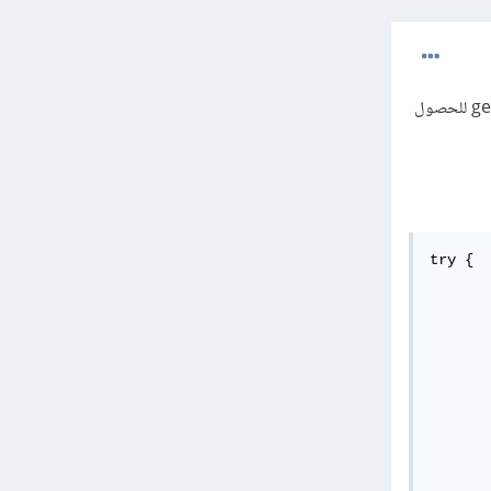
لا أعتقد أنه يوجد تابع جاهز في جافا باسم readName وإنما getName (java.lang.Class.getName()) للحصول
try {

شاء كائن من ملف
       
ملفات الموجودة ضمن مجلّد معيّن
       
عة اسماء الملفات
       
       