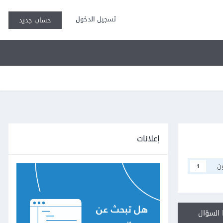
تسجيل الدخول
حساب جديد
إعلانات
ن
1
السؤال