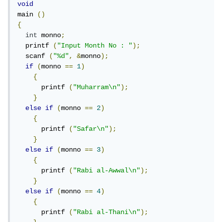
void
main 
()
{
int
 monno
;
  printf 
(
"Input Month No : "
);
  scanf 
(
"%d"
,
&
monno
);
if
(
monno 
==
1
)
{
      printf 
(
"Muharram\n"
);
}
else
if
(
monno 
==
2
)
{
      printf 
(
"Safar\n"
);
}
else
if
(
monno 
==
3
)
{
      printf 
(
"Rabi al-Awwal\n"
);
}
else
if
(
monno 
==
4
)
{
      printf 
(
"Rabi al-Thani\n"
);