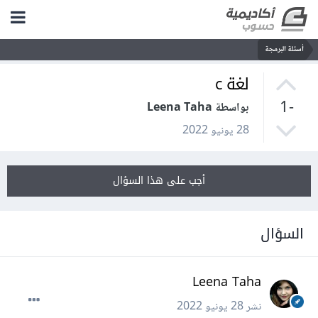
أسئلة البرمجة
لغة c
-1
بواسطة Leena Taha
28 يونيو 2022
أجب على هذا السؤال
السؤال
Leena Taha
نشر
28 يونيو 2022