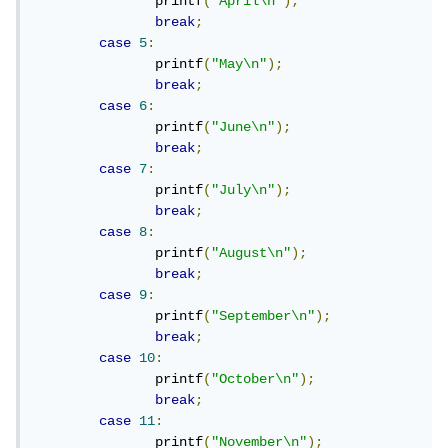
	       printf
(
"April\n"
);
break
;
case
5
:
	       printf
(
"May\n"
);
break
;
case
6
:
	       printf
(
"June\n"
);
break
;
case
7
:
	       printf
(
"July\n"
);
break
;
case
8
:
	       printf
(
"August\n"
);
break
;
case
9
:
	       printf
(
"September\n"
);
break
;
case
10
:
	       printf
(
"October\n"
);
break
;
case
11
:
	       printf
(
"November\n"
);