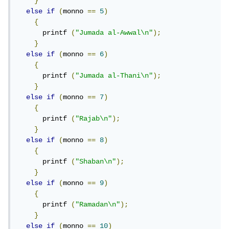
}
else
if
(
monno 
==
5
)
{
      printf 
(
"Jumada al-Awwal\n"
);
}
else
if
(
monno 
==
6
)
{
      printf 
(
"Jumada al-Thani\n"
);
}
else
if
(
monno 
==
7
)
{
      printf 
(
"Rajab\n"
);
}
else
if
(
monno 
==
8
)
{
      printf 
(
"Shaban\n"
);
}
else
if
(
monno 
==
9
)
{
      printf 
(
"Ramadan\n"
);
}
else
if
(
monno 
==
10
)