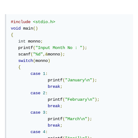
#include
<stdio.h>
void
 main
()
{
int
 monno
;
   printf
(
"Input Month No : "
);
   scanf
(
"%d"
,&
monno
);
switch
(
monno
)
{
case
1
:
	       printf
(
"January\n"
);
break
;
case
2
:
	       printf
(
"February\n"
);
break
;
case
3
:
	       printf
(
"March\n"
);
break
;
case
4
: