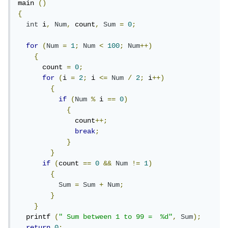
main 
()
{
int
 i
,
Num
,
 count
,
Sum
=
0
;
for
(
Num
=
1
;
Num
<
100
;
Num
++)
{
      count 
=
0
;
for
(
i 
=
2
;
 i 
<=
Num
/
2
;
 i
++)
{
if
(
Num
%
 i 
==
0
)
{
	      count
++;
break
;
}
}
if
(
count 
==
0
&&
Num
!=
1
)
{
Sum
=
Sum
+
Num
;
}
}
  printf 
(
" Sum between 1 to 99 =  %d"
,
Sum
);
return
0
;