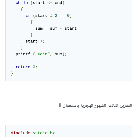
while
(
start 
<=
 end
)
{
if
(
start 
%
2
==
0
)
{
	  sum 
=
 sum 
+
 start
;
}
      start
++;
}
  printf 
(
"%d\n"
,
 sum
);
return
0
;
}
التمرين الثالث: الشهور الهجرية بإستعمال if
#include
<stdio.h>