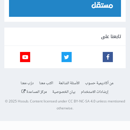
تابعنا على
عن أكاديمية حسوب
الأسئلة الشائعة
اكتب معنا
درّب معنا
إرشادات الاستخدام
بيان الخصوصية
مركز المساعدة
© 2025
Hsoub
.
Content licensed under
CC BY-NC-SA 4.0
unless mentioned
otherwise.