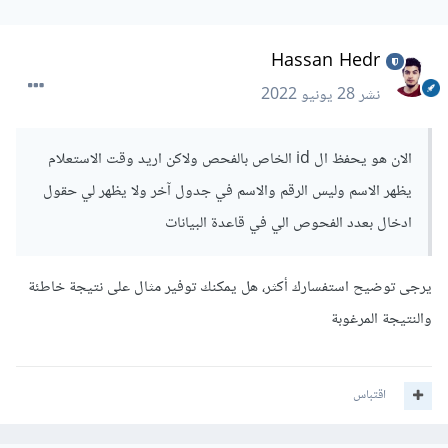
}?>
</td>
Hassan Hedr
<?
php

نشر
28 يونيو 2022
 $ret
=
mysql_query
(
"select * from testt 
where id=$row[tid]"
);
الان هو يحفظ ال id الخاص بالفحص ولاكن اريد وقت الاستعلام
while
(
$re
=
mysql_fetch_array
(
$ret
))
{
?>
يظهر الاسم وليس الرقم والاسم في جدول آخر ولا يظهر لي حقول
ادخال بعدد الفحوص الي في قاعدة البيانات
<td>
<?
php echo $re
[
'testname'
];}?>
</td>
<td><form
action
=
""
method
=
"post"
>
يرجى توضيح استفسارك أكثر، هل يمكنك توفير مثال على نتيجة خاطئة
<input type="text" value="
<?
php echo 
والنتيجة المرغوبة
$re
[
'result'
];
?>
" name="testname" 
<?
php

اقتباس
 $ret
=
mysql_query
(
"select * from testt 
where id=$row[tid]"
);