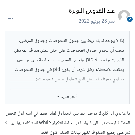
عبد القدوس النويرة
نشر
28 يونيو 2022
إذًا لا يوجد لديك ربط بين جدول الفحوصات وجدول المرضى،
يجب أن يحوي جدول الفحوصات على حقل يمثل معرف المريض
الذي يتبع له، مثلًا pid، ولجلب الفحوصات الخاصة بمريض معين
يمكنك الاستعلام وفق شرط أن يكون pid في جدول الفحوصات
يساوي معرف المريض الذي تحاول عرض فحوصاته:
أظهر المزيد
SELECT 
*
 FROM testt WHERE pid
=
$row
[
"pid"
]
^^^^^^^^^^^
يا عزيزي اذا كان لا يوجد ربط بين الجداول لماذا يظهر لي اسم اول فحص
معرف
المريض
المشكلة ليست في الربط وانما في حلقة التكرار while المشكله فيها فهي لا
تمر على جميع الصفوف تظهر بيانات الصف الاول فقط