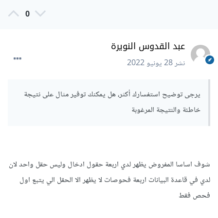
0
while
(
$re
=
mysql_fetch_array
(
$ret
))
{
?>
     <button type="submit" value="
<?
php 
عبد القدوس النويرة
echo $re
[
'id'
];
}?>
" name="submitt" 
</button>
class="btn btn-primary"> حفظ
نشر
28 يونيو 2022
<form></td/>
</tr>
يرجى توضيح استفسارك أكثر، هل يمكنك توفير مثال على نتيجة
<?
php  
}?>
خاطئة والنتيجة المرغوبة
شوف اساسا المفروض يظهر لدي اربعة حقول ادخال وليس حقل واحد لان
لدي في قاعدة البيانات اربعة فحوصات لا يظهر الا الحقل الي يتبع اول
فحص فقط