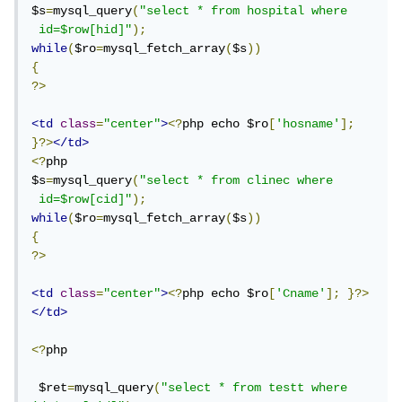
$s
=
mysql_query
(
"select * from hospital where 
 id=$row[hid]"
);
while
(
$ro
=
mysql_fetch_array
(
$s
))
{
?>
<td
class
=
"center"
>
<?
php echo $ro
[
'hosname'
];
}?>
</td>
<?
php

$s
=
mysql_query
(
"select * from clinec where 
 id=$row[cid]"
);
while
(
$ro
=
mysql_fetch_array
(
$s
))
{
?>
<td
class
=
"center"
>
<?
php echo $ro
[
'Cname'
];
}?>
</td>
<?
php

 $ret
=
mysql_query
(
"select * from testt where 