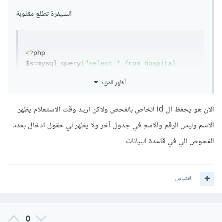
الشيفرة تطلع مقلوبة
<?
php

$s
=
mysql_query
(
"select * from hospital 
where  id=$row[hid]"
);
أظهر المزيد
while
(
$ro
=
mysql_fetch_array
(
$s
))
{
?>
الان هو يحفظ ال id الخاص بالفحص ولاكن اريد وقت الاستعلام يظهر
الاسم وليس الرقم والاسم في جدول آخر ولا يظهر لي حقول ادخال بعدد
<td
class
=
"center"
>
<?
php echo 
$ro
[
'hosname'
];
}?>
</td>
الفحوص الي في قاعدة البيانات
<?
php

$s
=
mysql_query
(
"select * from clinec where 
 id=$row[cid]"
);
اقتباس
while
(
$ro
=
mysql_fetch_array
(
$s
))
{
?>
0
<td
class
=
"center"
>
<?
php echo $ro
[
'Cname'
];