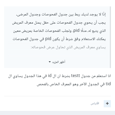
إذًا لا يوجد لديك ربط بين جدول الفحوصات وجدول المرضى،
يجب أن يحوي جدول الفحوصات على حقل يمثل معرف المريض
الذي يتبع له، مثلًا pid، ولجلب الفحوصات الخاصة بمريض معين
يمكنك الاستعلام وفق شرط أن يكون pid في جدول الفحوصات
يساوي معرف المريض الذي تحاول عرض فحوصاته:
أظهر المزيد
SELECT 
*
 FROM testt WHERE pid
=
$row
[
"pid"
]
^^^^^^^^^^^
انا استعلم من جدول testt بشرط ان ال id في هذا الجدول يساوي ال
معرف
المريض
tid في الجدول الآخر وهو المعرف الخاص بالفحص
اقتباس