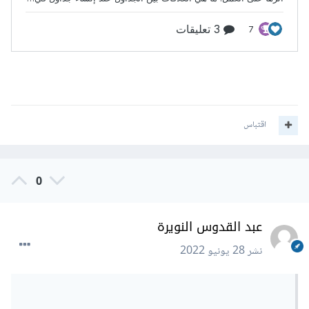
$re
[
'result'
];
?>
" name="testname" 
<?
php

 $ret
=
mysql_query
(
"select * from testt 
where id=$row[tid]"
);
while
(
$re
=
mysql_fetch_array
(
$ret
))
{
?>
اقتباس
     <button type="submit" value="
<?
php 
echo $re
[
'id'
];
}?>
" name="submitt" 
</button>
class="btn btn-primary"> حفظ
<form></td/>
0
</tr>
عبد القدوس النويرة
<?
php  
}?>
نشر
28 يونيو 2022