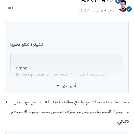
Hassan Hedr
نشر
28 يونيو 2022
الشيفرة تطلع مقلوبة
<?
php

$s
=
mysql_query
(
"select * from hospital 
where  id=$row[hid]"
);
أظهر المزيد
while
(
$ro
=
mysql_fetch_array
(
$s
))
{
?>
يجب جلب الفحوصات عن طريق مطابقة مُعرّف id المريض مع الحقل cid
من جدول الفحوصات وليس مع مُعرّف الفحص نفسه، ليصبح الاستعلام
<td
class
=
"center"
>
<?
php echo 
$ro
[
'hosname'
];
}?>
</td>
كالتالي:
<?
php

$s
=
mysql_query
(
"select * from clinec where 