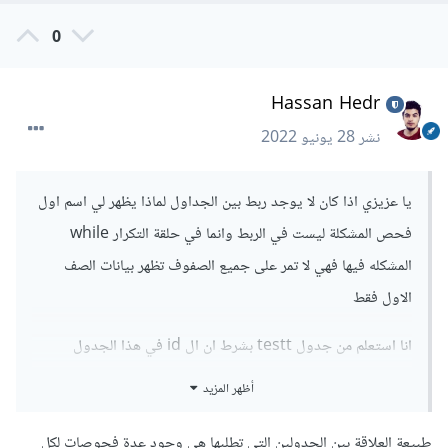
0
Hassan Hedr
نشر
28 يونيو 2022
يا عزيزي اذا كان لا يوجد ربط بين الجداول لماذا يظهر لي اسم اول
فحص المشكلة ليست في الربط وانما في حلقة التكرار while
المشكله فيها فهي لا تمر على جميع الصفوف تظهر بيانات الصف
الاول فقط
انا استعلم من جدول testt بشرط ان ال id في هذا الجدول
يساوي ال tid في الجدول الآخر وهو المعرف الخاص بالفحص
أظهر المزيد
طبيعة العلاقة بين الجدولين التي تطلبها هي وجود عدة فحوصات لكل