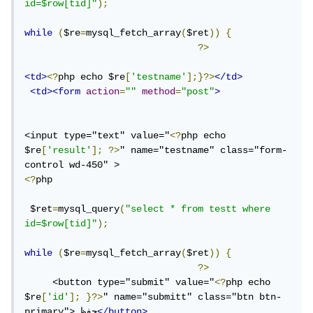
id=$row[tid]"
);
while
(
$re
=
mysql_fetch_array
(
$ret
))
{
?>
<td>
<?
php echo $re
[
'testname'
];}?>
</td>
<td><form
action
=
""
method
=
"post"
>
<input type="text" value="
<?
php echo 
$re
[
'result'
];
?>
" name="testname" class="form-
<?
php

 $ret
=
mysql_query
(
"select * from testt where 
id=$row[tid]"
);
while
(
$re
=
mysql_fetch_array
(
$ret
))
{
?>
     <button type="submit" value="
<?
php echo 
$re
[
'id'
];
}?>
" name="submitt" class="btn btn-
</button>
primary"> حفظ