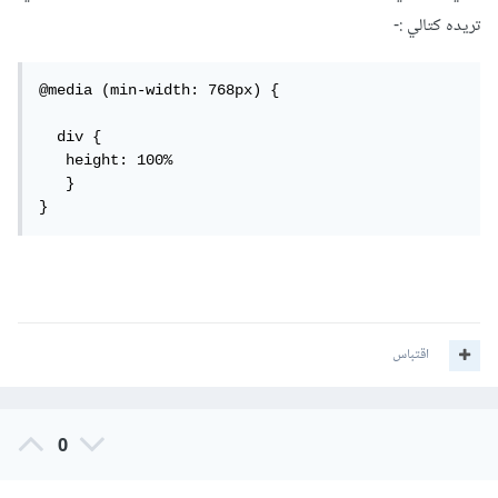
تريده كتالي :-
@media (min-width: 768px) { 

  div {

   height: 100%	

   }

}
اقتباس
0