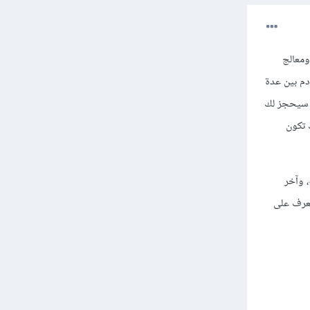
ومعالج
دم بين عدة
ئًا في الآخر، وهناك استضافات تمنحك خادم وهمي خاص VPS وهذا سيحجز لك
 تكون
ز VPS بمواصفات بسيطة، وآخر
تعرف على