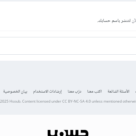
آن
لتنشر باسم حسابك.
الأسئلة الشائعة
اكتب معنا
درّب معنا
إرشادات الاستخدام
بيان الخصوصية
 2025
Hsoub
.
Content licensed under
CC BY-NC-SA 4.0
unless mentioned otherwi