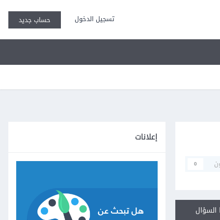
تسجيل الدخول
حساب جديد
إعلانات
ن
0
السؤال