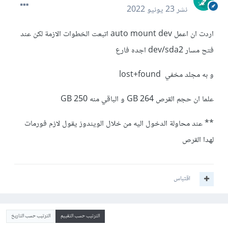
نشر
23 يونيو 2022
اردت ان اعمل auto mount dev اتبعت الخطوات الازمة لكن عند
فتح مسار dev/sda2 اجده فارع
و به مجلد مخفي lost+found
علما ان حجم القرص 264 GB و الباقي منه 250 GB
** عند محاولة الدخول اليه من خلال الويندوز يقول لازم فورمات
لهدا القرص
اقتباس
الترتيب حسب التقييم
الترتيب حسب التاريخ