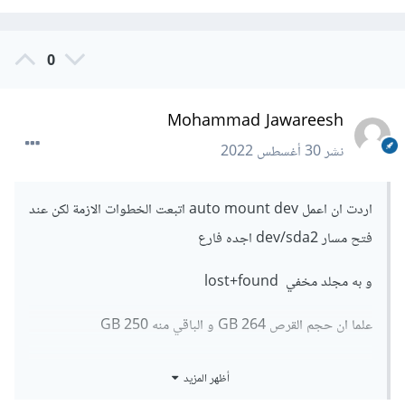
0
Mohammad Jawareesh
نشر
30 أغسطس 2022
اردت ان اعمل auto mount dev اتبعت الخطوات الازمة لكن عند
فتح مسار dev/sda2 اجده فارع
و به مجلد مخفي lost+found
علما ان حجم القرص 264 GB و الباقي منه 250 GB
** عند محاولة الدخول اليه من خلال الويندوز يقول لازم فورمات
أظهر المزيد
لهدا القرص