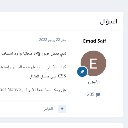
السؤال
Emad Saif
نشر
22 يونيو 2022
لدي بعض صور svg محليًا وأود استخدامها في مشروع React Native الخاص بي.
CSS على سبيل المثال.
الأعضاء
هل يمكن عمل هذا الأمر في React Native؟
205
اقتباس