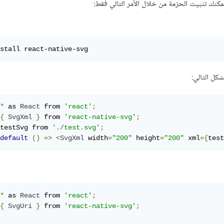
stall react-native-svg
كل التالي:
*
 as 
React
 from 
'react'
;
{
SvgXml
}
 from 
'react-native-svg'
;
testSvg from 
'./test.svg'
;
default
()
=>
<
SvgXml
 width
=
"200"
 height
=
"200"
 xml
={
test
*
 as 
React
 from 
'react'
;
{
SvgUri
}
 from 
'react-native-svg'
;