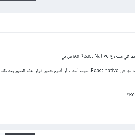
كيف يمكنني إستدعاء هذه الصور وإستخدامها في React native، حيث أحتاج أن أقوم بتغير ألوان هذه الصور