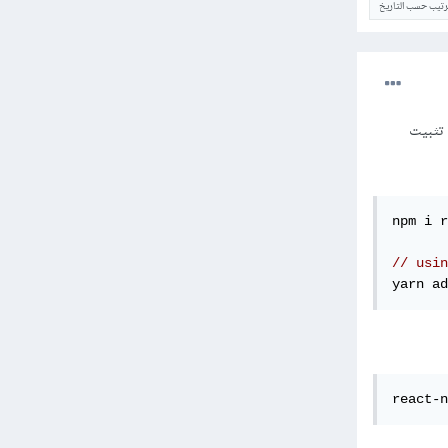
ترتيب حسب التاريخ
بداية عليك تثبيت
npm i r
// usin
yarn ad
react-n