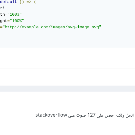
default
()
=>
(
ri
th
=
"100%"
ght
=
"100%"
=
"http://example.com/images/svg-image.svg"
ل على 127 صوت على stackoverflow.