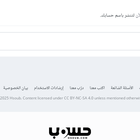
آن
لتنشر باسم حسابك.
الأسئلة الشائعة
اكتب معنا
درّب معنا
إرشادات الاستخدام
بيان الخصوصية
 2025
Hsoub
.
Content licensed under
CC BY-NC-SA 4.0
unless mentioned otherwi