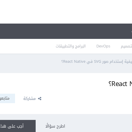
تصميم
DevOps
البرامج والتطبيقات
ية إستخدام صور SVG في React Native؟
متابعو
مشاركة
اطرح سؤالًا
أجب على هذا 