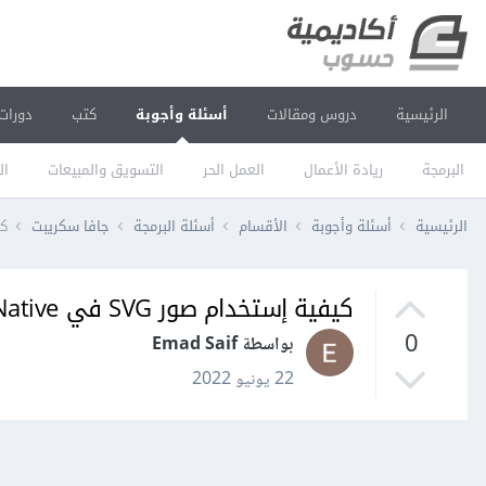
الرئيسية
دروس ومقالات
أسئلة وأجوبة
كتب
دورات
البرمجة
ريادة الأعمال
العمل الحر
التسويق والمبيعات
ال
الرئيسية
أسئلة وأجوبة
الأقسام
أسئلة البرمجة
جافا سكريبت
كيف
كيفية إستخدام صور SVG في React Native؟
0
بواسطة Emad Saif
22 يونيو 2022