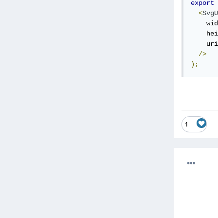
export
<
SvgU
    wid
    hei
    uri
/>
);
1