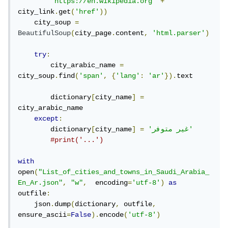
'https://en.wikipedia.org'
+
city_link
.
get
(
'href'
))
    city_soup 
=
BeautifulSoup
(
city_page
.
content
,
'html.parser'
)
try
:
        city_arabic_name 
=
city_soup
.
find
(
'span'
,
{
'lang'
:
'ar'
}).
text

        dictionary
[
city_name
]
=
city_arabic_name

except
:
'غير متوفر'
=
]
city_name
[
        dictionary
#print('...')
with
open
(
"List_of_cities_and_towns_in_Saudi_Arabia_
En_Ar.json"
,
"w"
,
  encoding
=
'utf-8'
)
as
outfile
:
    json
.
dump
(
dictionary
,
 outfile
,
ensure_ascii
=
False
).
encode
(
'utf-8'
)