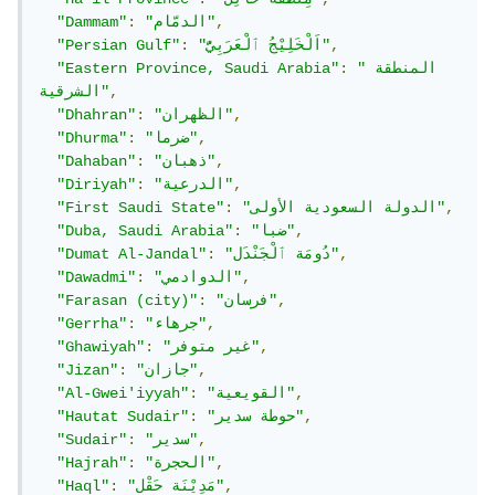
,
"الدمّام"
:
"Dammam"
,
"اَلْخَلِيْجُ ٱلْعَرَبِيُّ"
:
"Persian Gulf"
"المنطقة 
:
"Eastern Province, Saudi Arabia"
,
الشرقية"
,
"الظهران"
:
"Dhahran"
,
"ضرما"
:
"Dhurma"
,
"ذهبان"
:
"Dahaban"
,
"الدرعية"
:
"Diriyah"
,
"الدولة السعودية الأولى"
:
"First Saudi State"
,
"ضبا"
:
"Duba, Saudi Arabia"
,
"دُومَة ٱلْجَنْدَل"
:
"Dumat Al-Jandal"
,
"الدوادمي"
:
"Dawadmi"
,
"فرسان"
:
"Farasan (city)"
,
"جرهاء"
:
"Gerrha"
,
"غير متوفر"
:
"Ghawiyah"
,
"جازان"
:
"Jizan"
,
"القويعية"
:
"Al-Gwei'iyyah"
,
"حوطة سدير"
:
"Hautat Sudair"
,
"سدير"
:
"Sudair"
,
"الحجرة"
:
"Hajrah"
,
"مَدِيْنَة حَقْل"
:
"Haql"