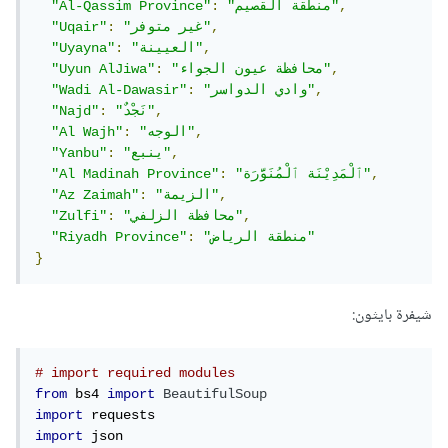
,
"منطقة القصيم"
:
"Al-Qassim Province"
,
"غير متوفر"
:
"Uqair"
,
"العيينة"
:
"Uyayna"
,
"محافظة عيون الجواء"
:
"Uyun AlJiwa"
,
"وادي الدواسر"
:
"Wadi Al-Dawasir"
,
"نَجْدٌ"
:
"Najd"
,
"الوجه"
:
"Al Wajh"
,
"ينبع"
:
"Yanbu"
,
"ٱلْمَدِيْنَة ٱلْمُنَوَّرَة"
:
"Al Madinah Province"
,
"الزيمة"
:
"Az Zaimah"
,
"محافظة الزلفي"
:
"Zulfi"
"منطقة الرياض"
:
"Riyadh Province"
}
شيفرة بايثون:
# import required modules
from
 bs4 
import
BeautifulSoup
import
import
 json
