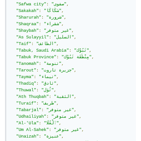
,
"صفوى"
:
"Safwa city"
,
"سَكَاكَا"
:
"Sakakah"
,
"شرورة"
:
"Sharurah"
,
"شقراء"
:
"Shaqraa"
,
"غير متوفر"
:
"Shaybah"
,
"السليل"
:
"As Sulayyil"
,
"الطائف"
:
"Taif"
,
"تَبُوْك"
:
"Tabuk, Saudi Arabia"
,
"مِنْطَقَة تَبُوْك"
:
"Tabuk Province"
,
"تنومة"
:
"Tanomah"
,
"جزيرة تاروت"
:
"Tarout"
,
"تيماء"
:
"Tayma"
,
"ثادق"
:
"Thadiq"
,
"ثُوَل"
:
"Thuwal"
,
"الثقبة"
:
"Ath Thuqbah"
,
"طريف"
:
"Turaif"
,
"غير متوفر"
:
"Tabarjal"
,
"غير متوفر"
:
"Udhailiyah"
,
"ٱلْعُلَا"
:
"Al-'Ula"
,
"غير متوفر"
:
"Um Al-Sahek"
,
"عنيزة"
:
"Unaizah"