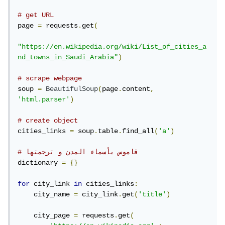
# get URL
page 
=
 requests
.
get
(
"https://en.wikipedia.org/wiki/List_of_cities_a
nd_towns_in_Saudi_Arabia"
)
# scrape webpage
soup 
=
BeautifulSoup
(
page
.
content
,
'html.parser'
)
# create object
cities_links 
=
 soup
.
table
.
find_all
(
'a'
)
# قاموس بأسماء المدن و ترجمتها
dictionary 
=
{}
for
 city_link 
in
 cities_links
:
    city_name 
=
 city_link
.
get
(
'title'
)
    city_page 
=
 requests
.
get
(