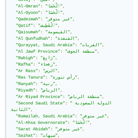
,
"ٱلْحَسَا"
:
"Al-Omran"
,
"ٱلْحَسَا"
:
"Al-Oyoon"
,
"غير متوفر"
:
"Qadeimah"
,
"ٱلْقَطِيف"
:
"Qatif"
,
"القيصومة"
:
"Qaisumah"
,
"القنفذة"
:
"Al Qunfudhah"
,
"القريات"
:
"Qurayyat, Saudi Arabia"
,
"منطقة الجوف"
:
"Al Jawf Province"
,
"رَابِغ"
:
"Rabigh"
,
"رفحاء"
:
"Rafha"
,
"الرس"
:
"Ar Rass"
,
"رأس تنورة"
:
"Ras Tanura"
,
"رنية"
:
"Ranyah"
,
"الرياض"
:
"Riyadh"
,
"منطقة الرياض"
:
"Ar Riyad Province"
"الدولة السعودية 
:
"Second Saudi State"
,
الثانية"
,
"غير متوفر"
:
"Rumailah, Saudi Arabia"
,
"ٱلْحَسَا"
:
"Al-Ahsa Governorate"
,
"غير متوفر"
:
"Sarat Abidah"
,
"سيهات"
:
"Saihat"