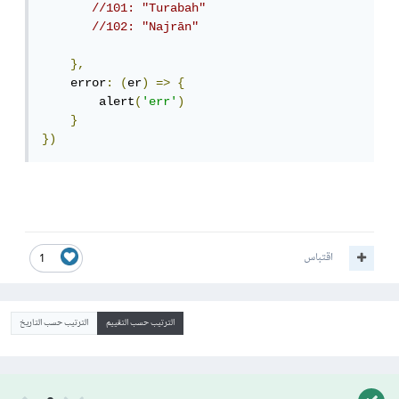
//101: "Turabah"
//102: "Najrān"
},
    error
:
(
er
)
=>
{
        alert
(
'err'
)
}
})
اقتباس
1
الترتيب حسب التقييم
الترتيب حسب التاريخ