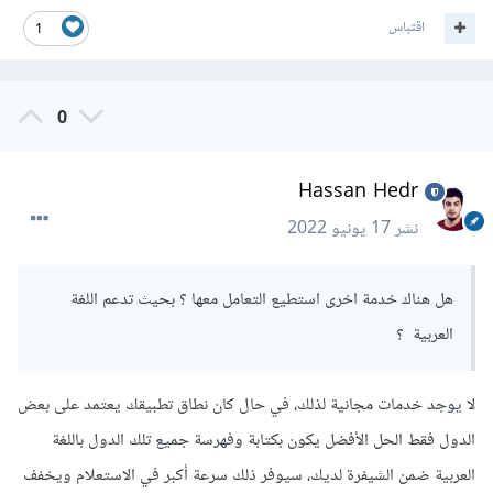
 SA
:
{
اقتباس
1
,
"نجران"
:
"Najrān"
..
}
}
0
وتحول النتيجة كالتالي:
Hassan Hedr
نشر
17 يونيو 2022
success
:
 res 
=>
{
const
 citiesAR 
=
 res
.
map
(
city 
=>
translations
[
data
.
iso2
][
city
]);
هل هناك خدمة اخرى استطيع التعامل معها ؟ بحيث تدعم اللغة
//..
العربية ؟
}
لكن الفكرة الأساسية من استخدام تلك الخدمة هي التخلص من
لا يوجد خدمات مجانية لذلك، في حال كان نطاق تطبيقك يعتمد على بعض
تضمين أسماء البلدان والمدن كبيانات مكتوبة ضمن الشيفرة لديك،
الدول فقط الحل الأفضل يكون بكتابة وفهرسة جميع تلك الدول باللغة
وتوكيلها إلى خدمة تعتمد مبدأ الطلب عند الحاجة، لذلك الأفضل أن
العربية ضمن الشيفرة لديك، سيوفر ذلك سرعة أكبر في الاستعلام ويخفف
توفر الخدمة دعمًا للغات المتعددة