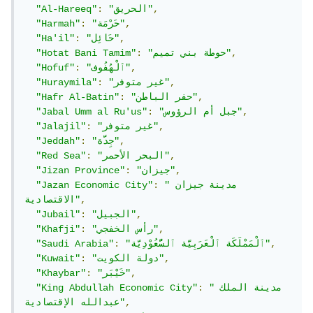
,
"الحريق"
:
"Al-Hareeq"
,
"حَرْمَة"
:
"Harmah"
,
"حَائِل"
:
"Ha'il"
,
"حوطة بني تميم"
:
"Hotat Bani Tamim"
,
"ٱلْهُفُوف"
:
"Hofuf"
,
"غير متوفر"
:
"Huraymila"
,
"حفر الباطن"
:
"Hafr Al-Batin"
,
"جبل أم الرؤوس"
:
"Jabal Umm al Ru'us"
,
"غير متوفر"
:
"Jalajil"
,
"جِدَّة"
:
"Jeddah"
,
"البحر الأحمر"
:
"Red Sea"
,
"جيزان"
:
"Jizan Province"
"مدينة جيزان 
:
"Jazan Economic City"
,
الاقتصادية"
,
"الجبيل"
:
"Jubail"
,
"رأس الخفجي"
:
"Khafji"
,
"ٱلْمَمْلَكَة ٱلْعَرَبِيَّة ٱلسُّعُوْدِيَّة"
:
"Saudi Arabia"
,
"دولة الكويت"
:
"Kuwait"
,
"خَيْبَر"
:
"Khaybar"
"مدينة الملك 
:
"King Abdullah Economic City"
,
عبدالله الإقتصادية"