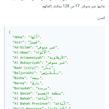
جانبها غير متوفر.. 17 من 128 يمكنك إكمالهم
المدن:
{
,
"أَبْهَا"
:
"Abha"
,
"عَسِيرٌ"
:
"Asir"
,
"غير متوفر"
:
"Ad-Dilam"
,
"ٱلْأَبْوَاء"
:
"Al-Abwa"
,
"الأرطاوية"
:
"Al Artaweeiyah"
,
"غير متوفر"
:
"Al Bukayriyah"
,
"بَـدْر"
:
"Badr (city)"
,
"بَـلْـجُـرَشِي"
:
"Baljurashi"
,
"بيشة"
:
"Bisha"
,
"بارق"
:
"Bareq"
,
"بريدة"
:
"Buraydah"
,
"منطقة القصيم"
:
"Al Qasim"
,
"ٱلْبَاحَة"
:
"Al Bahah"
,
"ٱلْبَاحَة"
:
"Al Bahah Province"
,
"مِنْطَقَة حَائِل"
:
"Ha'il Province"