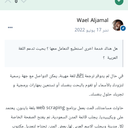
0
Wael Aljamal
نشر
17 يونيو 2022
هل هناك خدمة اخرى استطيع التعامل معها ؟ بحيث تدعم اللغة
العربية ؟
في حال لم يتوفر ترجمة
API
للغة مهينة، يمكن التواصل مع جهة رسمية
لتزودك بالأسماء أو تقوم بالبحث بنفسك أو تستعين بمهارات برمجية و
تجربك حلول بنفسك..
حاولت مساعدتك، قمت بعمل برنامج web scraping بلغة بايثون، يعتمد
على ويكيبيديا، يجلب قائمة المدن السعودية، ثم يفتح الصفحة الخاصة
لكل مدينة ويجلب الاسم العربي لها، بعض المدن تحتاج لتعديل مكتوب