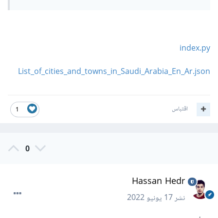
index.py
List_of_cities_and_towns_in_Saudi_Arabia_En_Ar.json
اقتباس
1
0
Hassan Hedr
نشر
17 يونيو 2022