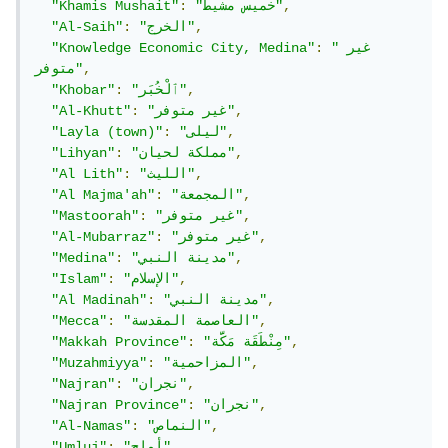
,
"خميس مشيط"
:
"Khamis Mushait"
,
"الخرج"
:
"Al-Saih"
"غير 
:
"Knowledge Economic City, Medina"
,
متوفر"
,
"ٱلْخُبَر"
:
"Khobar"
,
"غير متوفر"
:
"Al-Khutt"
,
"لیلى"
:
"Layla (town)"
,
"مملكة لحيان"
:
"Lihyan"
,
"الليث"
:
"Al Lith"
,
"المجمعة"
:
"Al Majma'ah"
,
"غير متوفر"
:
"Mastoorah"
,
"غير متوفر"
:
"Al-Mubarraz"
,
"مدينة النبي"
:
"Medina"
,
"الإسلام"
:
"Islam"
,
"مدينة النبي"
:
"Al Madinah"
,
"العاصمة المقدسة"
:
"Mecca"
,
"مِنْطَقَة مَكَّة"
:
"Makkah Province"
,
"المزاحمية"
:
"Muzahmiyya"
,
"نجران"
:
"Najran"
,
"نجران"
:
"Najran Province"
,
"النماص"
:
"Al-Namas"
,
"أملج"
:
"Umluj"