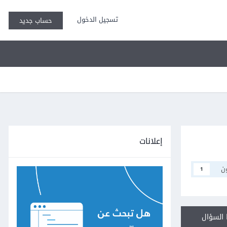
تسجيل الدخول
حساب جديد
إعلانات
ن
1
السؤال