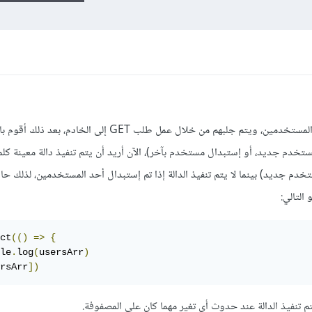
لدي مصفوفة تحتوي على عدد من أسماء المستخدمين، ويتم جلبهم من خلال عمل طلب GET إلى
م جديد، أو إستبدال مستخدم بآخر)، الآن أريد أن يتم تنفيذ دالة معينة كلم
م جديد) بينما لا يتم تنفيذ الدالة إذا تم إستبدال أحد المستخدمين، لذلك حا
ct
(()
=>
{
le
.
log
(
usersArr
)
rsArr
])
م تنفيذ الدالة عند حدوث أي تغير مهما كان على المصفوفة.