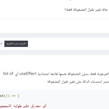
ي حالة تغير طول المصفوفة فقط؟
الترتيب حسب التقييم
ال
يمكنك إسناد طول المصفوفة المرغوبة فقط، بدون المصفوفة نفسها لقائمة اعتمادية useEffect أي list of
ct
(()
=>
{
// أي تعديل على طولة المصفو