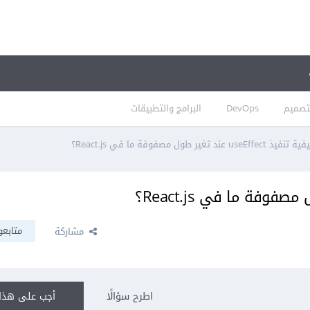
تصميم
DevOps
البرامج والتطبيقات
تنفيذ useEffect عند تغير طول مصفوفة ما في React.js؟
متابعو
مشاركة
اطرح سؤالًا
أجب على هذا 