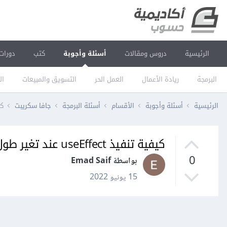
الرئيسية
دروس ومقالات
أسئلة وأجوبة
كتب
دورات
البرمجة
ريادة الأعمال
العمل الحر
التسويق والمبيعات
ال
الرئيسية
أسئلة وأجوبة
الأقسام
أسئلة البرمجة
جافا سكريبت
كيفية 
كيفية تنفيذ useEffect عند تغير طول مصفوفة ما في React.js؟
0
بواسطة Emad Saif
15 يونيو 2022