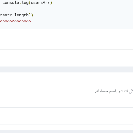
	console
.
log
(
usersArr
)
rsArr
.
length
])
^^^^^^^^^^^^^
آن
لتنشر باسم حسابك.