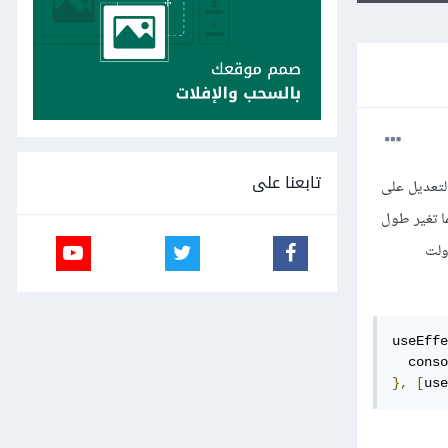
تابعنا على
 الخادم، بعد ذلك أقوم بالتعديل على
ا تغير طول
ولت
useEffe
  conso
},
[
use