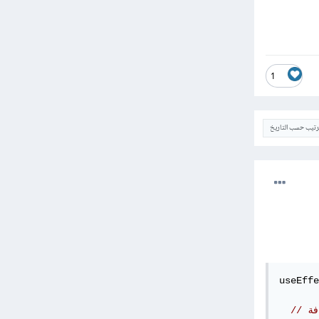
1
ترتيب حسب التاريخ
useEffe
فة