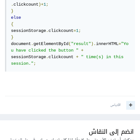
.
clickcount
)+
1
;
}
else
{
sessionStorage
.
clickcount
=
1
;
}
document
.
getElementById
(
"result"
).
innerHTML
=
"Yo
u have clicked the button "
+
sessionStorage
.
clickcount 
+
" time(s) in this 
session."
;
اقتباس
انضم إلى النقاش