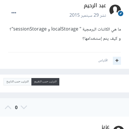
عبد الرحيم
نشر
29 سبتمبر 2015
ما هي الكائنات البرمجية " localStorage و sessionStorage"؟
و كيف يتم إستخدامها؟
اقتباس
الترتيب حسب التقييم
الترتيب حسب التاريخ
0
عزيز