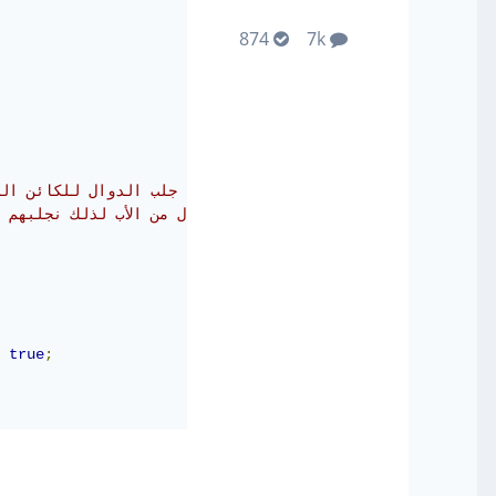
874
7k
// جلب الدوال للكائن ال
// Prototype في حال وراثة يوجد دوال من الأب لذلك نجلبهم كم 
true
;