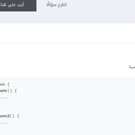
اطرح سؤالًا
أجب على هذا 
ية:
oo
{
unc
()
{
...
unc2
()
{
...