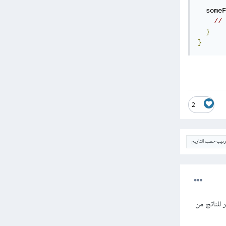
  someF
// 
}
}
2
ترتيب حسب التاريخ
ل ترشيح أو فلتر للناتج من