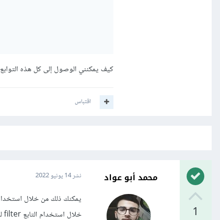
كيف يمكنني الوصول إلى كل هذه التوابع في شكل حلقة For، بحيث يمكنني إستدعاء 
اقتباس
محمد أبو عواد
نشر
14 يونيو 2022
1
خلال استخدام التابع filter لفلترة الدالة البانية الكونستركتر كالتالي