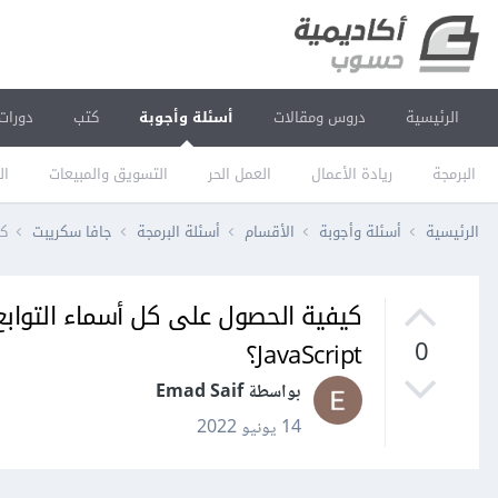
الرئيسية
دروس ومقالات
أسئلة وأجوبة
كتب
دورات
البرمجة
ريادة الأعمال
العمل الحر
التسويق والمبيعات
ال
الرئيسية
أسئلة وأجوبة
الأقسام
أسئلة البرمجة
جافا سكريبت
كيف
JavaScript؟
0
بواسطة Emad Saif
14 يونيو 2022