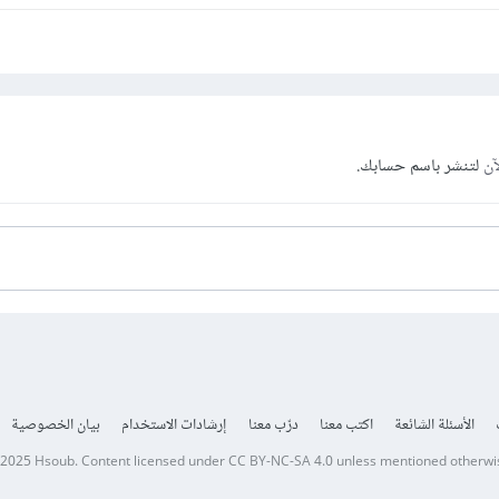
آن
لتنشر باسم حسابك.
الأسئلة الشائعة
اكتب معنا
درّب معنا
إرشادات الاستخدام
بيان الخصوصية
 2025
Hsoub
.
Content licensed under
CC BY-NC-SA 4.0
unless mentioned otherwi