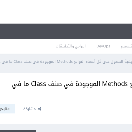
تصميم
DevOps
البرامج والتطبيقات
ية الحصول على كل أسماء التوابع Methods الموجودة في صنف Class ما في JavaScript؟
كيفية الحصول على كل أسماء التوابع Methods الموجودة في صنف Class ما في
متابعو
مشاركة