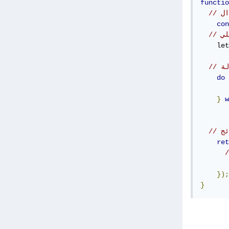
functio
ال
con
    let
لة
do
       
}
w
ئج
ret
});
}