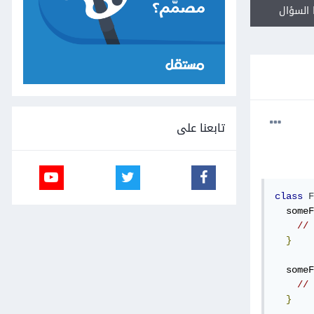
السؤال
تابعنا على
class
F
  someF
// 
}
  someF
// 
}