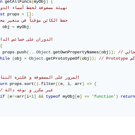
n
 getAllFuncs
(
myObj
)
{
// تهيئة مصفوفة لحفظ أسماء الدو
st
 props 
=
[];
// حفظ الكائن مؤقتاً في متغير محلي 
 obj 
=
 myObj
;
// الدوران على خصائص الدا
{
حالي
));
obj
(
getOwnPropertyNames
.
Object
(...
push
.
 props
hile
(
obj 
=
Object
.
getPrototypeOf
(
obj
));
// المرور على المصفوفة و فلترة النتا
urn
 props
.
sort
().
filter
((
e
,
 i
,
 arr
)
=>
{
// غير مكرر و نوعه دالة
if
(
e
!=
arr
[
i
+
1
]
&&
typeof
 myObj
[
e
]
==
'function'
)
return