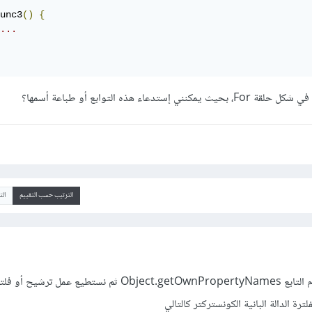
unc3
()
{
...
هذه التوابع أو طباعة أسمها؟
الترتيب حسب التقييم
ال
يمكنك ذلك من خلال استخدام التابع Object.getOwnPropertyNames ثم نستطيع عم