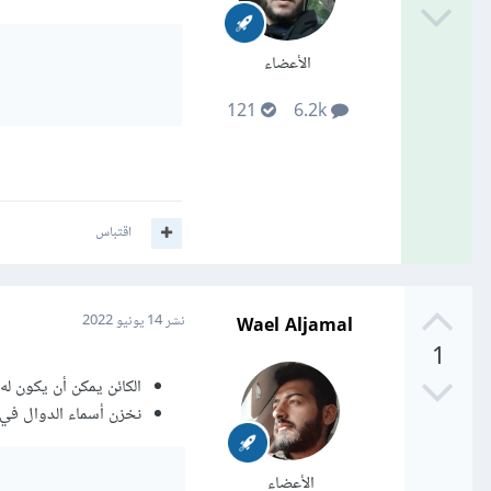
الأعضاء
121
6.2k
اقتباس
Wael Aljamal
نشر
14 يونيو 2022
1
الكائن يمكن أن يكون له methods خاصة، و أن يرث دوال من الصنف الأب 
نخزن أسماء الدوال في مص
الأعضاء