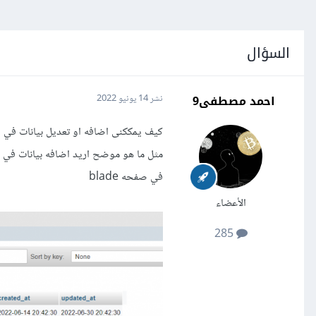
السؤال
احمد مصطفى9
نشر
14 يونيو 2022
كيف يمككنى اضافه او تعديل بيانات في العلاقه manay to manay في قاع
مثل ما هو موضح اريد اضافه بيانات في الخانه payed اللتى تربط بين الجدولprojects و ا
في صفحه blade
الأعضاء
285