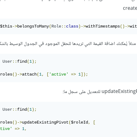
$this
->
belongsToMany
(
Role
::
class
)->
withTimestamps
()->
wit
اً يُمكنك اضافة القيمة التي تريدها للحقل الموجود في الجدول الوسيط بالشكل
User
::
find
(
1
);
roles
()->
attach
(
1
,
[
'active'
=>
1
]);
User
::
find
(
1
);
roles
()->
updateExistingPivot
(
$roleId
,
[
tive'
=>
1
,