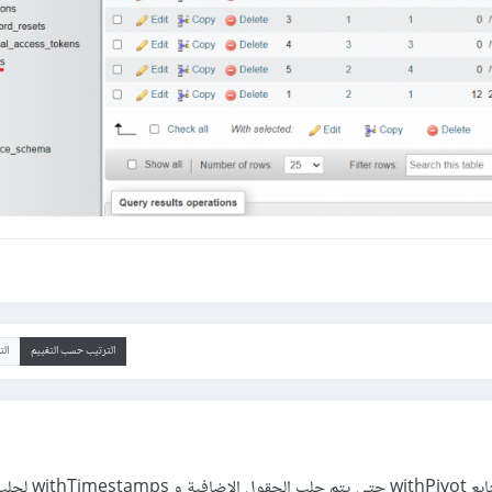
الترتيب حسب التقييم
ال
عند تعريف العلاقة تستخدم التابع thPivot