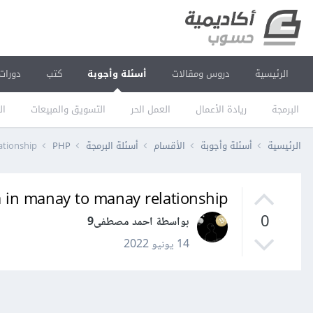
الرئيسية
دروس ومقالات
أسئلة وأجوبة
كتب
دورات
البرمجة
ريادة الأعمال
العمل الحر
التسويق والمبيعات
ال
الرئيسية
أسئلة وأجوبة
الأقسام
أسئلة البرمجة
PHP
ationship
a in manay to manay relationship
0
بواسطة احمد مصطفى9
14 يونيو 2022