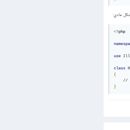
<?
php

namespa
use
Ill
class
R
{
//
}