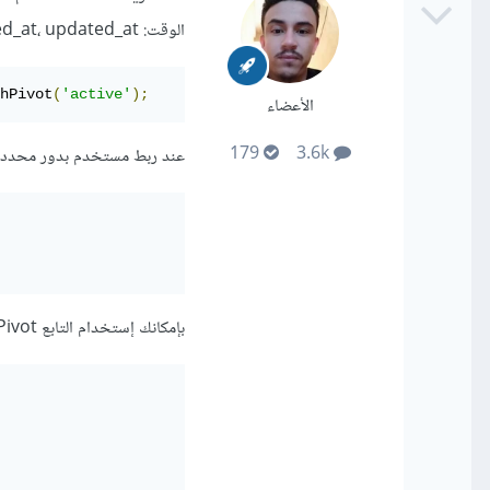
الوقت: created_at، updated_at
hPivot
(
'active'
);
الأعضاء
179
3.6k
عند ربط مستخدم بدور محدد مثل
بإمكانك إستخدام التابع updateExistingPivot للتعديل على سجل ما: