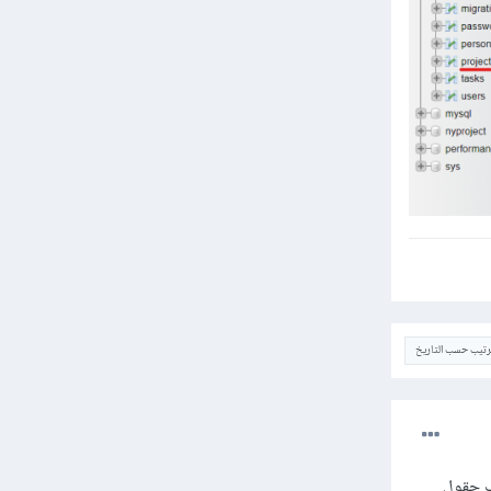
ترتيب حسب التاريخ
wi حتى يتم جلب الحقول الإضافية و withTimestamps لجلب حقول