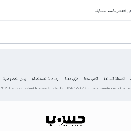
آن
لتنشر باسم حسابك.
الأسئلة الشائعة
اكتب معنا
درّب معنا
إرشادات الاستخدام
بيان الخصوصية
 2025
Hsoub
.
Content licensed under
CC BY-NC-SA 4.0
unless mentioned otherwi