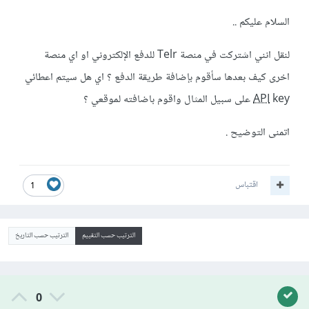
السلام عليكم ..
لنقل انني اشتركت في منصة Telr للدفع الإلكتروني او اي منصة
اخرى كيف بعدها سأقوم بإضافة طريقة الدفع ؟ اي هل سيتم اعطائي
key على سبيل المثال واقوم باضافته لموقعي ؟
API
اتمنى التوضيح .
اقتباس
1
الترتيب حسب التقييم
الترتيب حسب التاريخ
0