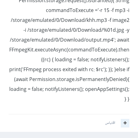
Permission.storage.request().isGranted){ String
commandToExecute ='-r 15 -f mp3 -i
/storage/emulated/0/Download/khh.mp3 -f image2
-i /storage/emulated/0/Download/%01d.jpg -y
/storage/emulated/0/Download/output.mp4'; await
FFmpegKit.executeAsync(commandToExecute).then
((rc) { loading = false; notifyListeners();
print('FFmpeg process exited with rc: $rc'); }); }else if
(await Permission.storage.isPermanentlyDenied){
loading = false; notifyListeners(); openAppSettings();
} }
اقتباس