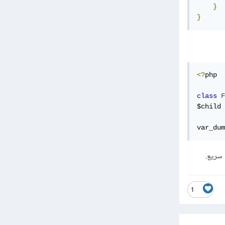
}
}
<?
php

class
F
$child 
var_dum
1