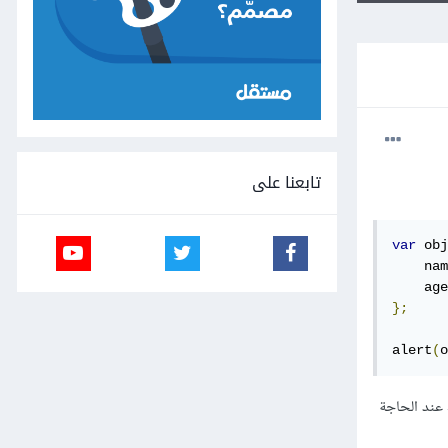
تابعنا على
var
 obj
    nam
    age
};
alert
(
o
تخدامها مرة واحدة فقط عند الحاجة