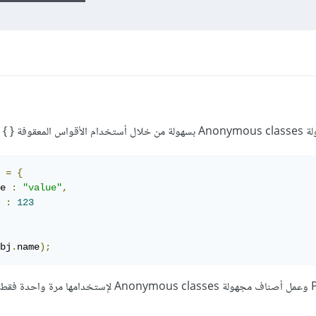
 
=
{
e 
:
"value"
,
 
:
123
bj
.
name
);
فهل يمكن تطبيق نفس المبدأ في لغة PHP وعمل أصناف مجهولة Anonymous classes لإس