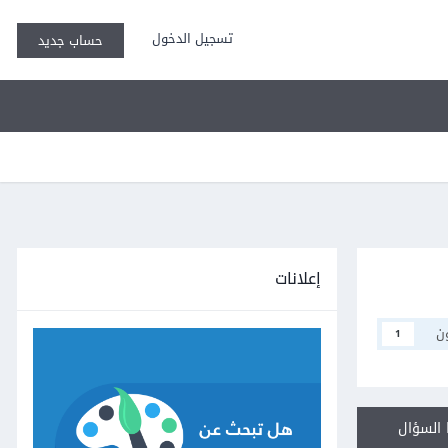
تسجيل الدخول
حساب جديد
إعلانات
ن
1
السؤال