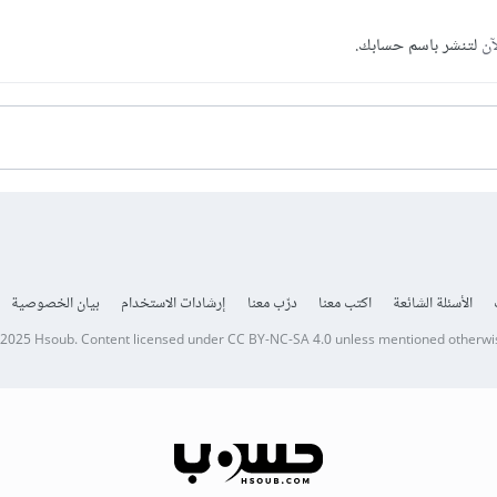
آن
لتنشر باسم حسابك.
الأسئلة الشائعة
اكتب معنا
درّب معنا
إرشادات الاستخدام
بيان الخصوصية
 2025
Hsoub
.
Content licensed under
CC BY-NC-SA 4.0
unless mentioned otherwi