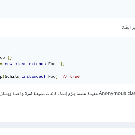
أيضًا:
oo
{}
=
new
class
extends
Foo
{};
p
(
$child 
instanceof
Foo
);
// true