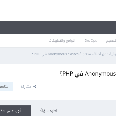
تصميم
DevOps
البرامج والتطبيقات
ية عمل أصناف مجهولة Anonymous classes في PHP؟
متابعو
مشاركة
اطرح سؤالًا
أجب على هذا 