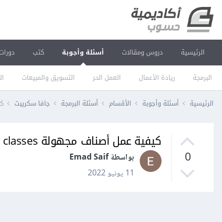
الرئيسية
دروس ومقالات
أسئلة وأجوبة
كتب
دورات
البرمجة
ريادة الأعمال
العمل الحر
التسويق والمبيعات
ال
الرئيسية
أسئلة وأجوبة
الأقسام
أسئلة البرمجة
جافا سكريبت
كيف
كيفية عمل أصناف مجهولة Anonymous classes في PHP؟
0
بواسطة Emad Saif
11 يونيو 2022