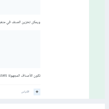
ويمكن تخزين الصنف في متغير 
تكون الأصناف المجهولة Anonymous classes مفيدة عندما يلزم إنشاء كائنات بسيطة لمرة واحدة وبشكل سريع.
اقتباس