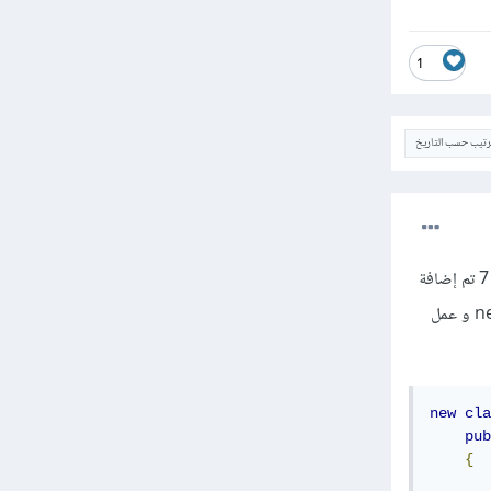
1
ترتيب حسب التاريخ
لم تكن لغة PHP تدعم فكرة الأصناف المجهولة Anonymous classes في الماضي ولكن بداية من الإصدار 7 تم إضافة
هذا المصطلح إلى اللغة وأصبح بإمكانك أن تقوم بهذا الأمر بشكل بسيط من خلال إستخدام الكلمة المفتاحية new و عمل
new
cla
pub
{
       