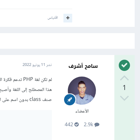
اقتباس
سامح أشرف
نشر
11 يونيو 2022
1
صنف class بدون اسم على النحو التالي:
الأعضاء
442
2.9k