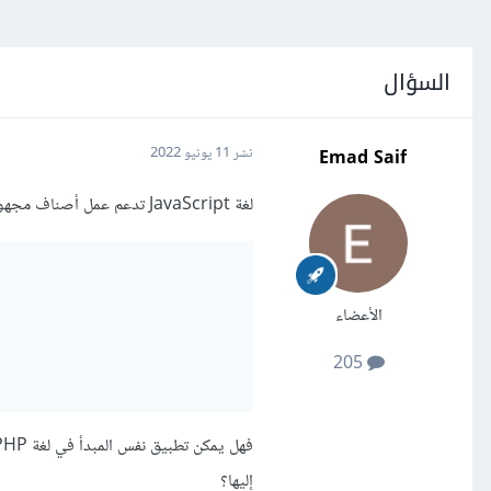
السؤال
Emad Saif
نشر
11 يونيو 2022
لغة JavaScript تدعم عمل أصناف مجهولة Anonymous classes بسهولة من خلال أستخدام الأقواس المعقوفة { }
الأعضاء
205
إليها؟