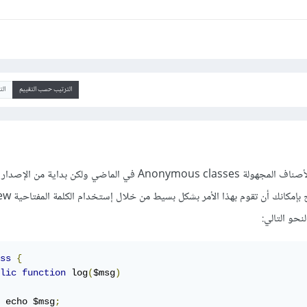
الترتيب حسب التقييم
ال
ss
{
lic
function
 log
(
$msg
)
 echo $msg
;