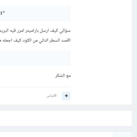
1"
سؤالي كيف ارسل باراميتر امرر فيه البريد
اقصد السطر التالي من الكود كيف اجعله من خلال rs to powershell
مع الشكر
اقتباس