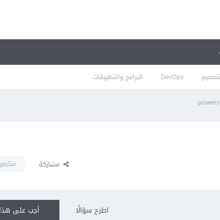
تصميم
DevOps
البرامج والتطبيقات
متابعو
مشاركة
اطرح سؤالًا
أجب على هذا 