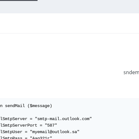
n sendMail ($message)

lSmtpServer = "smtp-mail.outlook.com"

lSmtpServerPort = "587"

lSmtpUser = "myemail@outlook.sa"

lSmtpPass = "Aaq321r"
