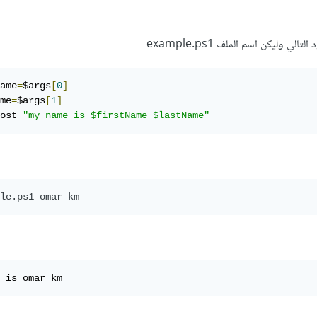
 وليكن اسم الملف example.ps1
ame
=
$args
[
0
]
me
=
$args
[
1
]
ost 
"my name is $firstName $lastName"
 is omar km