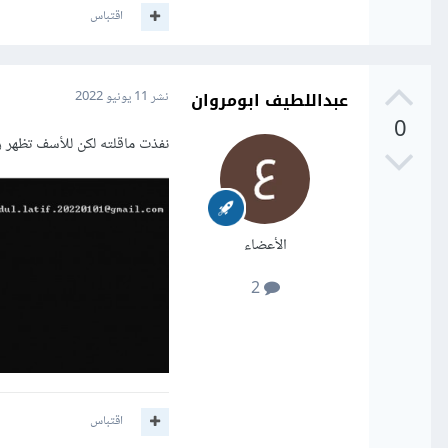
اقتباس
عبداللطيف ابومروان
نشر
11 يونيو 2022
0
نفذت ماقلته لكن للأسف تظهر ر
الأعضاء
2
اقتباس