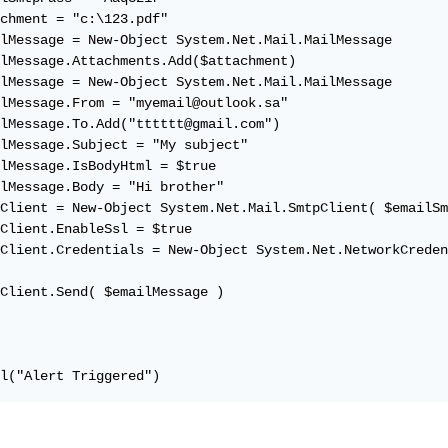
chment = "c:\123.pdf"

lMessage = New-Object System.Net.Mail.MailMessage

lMessage.Attachments.Add($attachment)

lMessage = New-Object System.Net.Mail.MailMessage

lMessage.From = "myemail@outlook.sa"

lMessage.To.Add("tttttt@gmail.com")

lMessage.Subject = "My subject"

lMessage.IsBodyHtml = $true

lMessage.Body = "Hi brother"

Client = New-Object System.Net.Mail.SmtpClient( $emailSm
Client.EnableSsl = $true

Client.Credentials = New-Object System.Net.NetworkCreden
Client.Send( $emailMessage )

l("Alert Triggered")