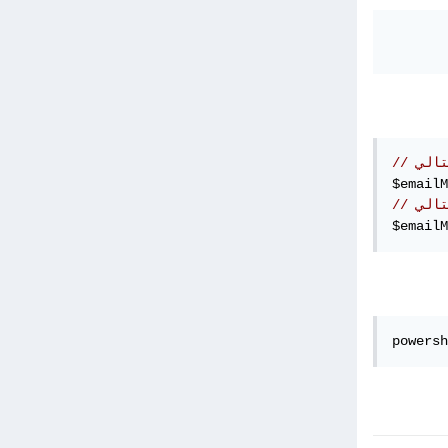
$emailM
تالي
$emailM
powersh