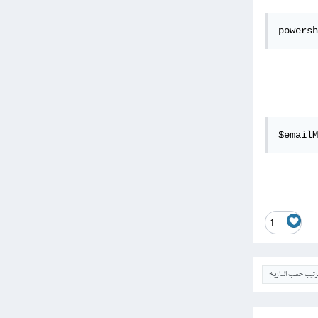
powersh
$emailM
1
ترتيب حسب التاريخ