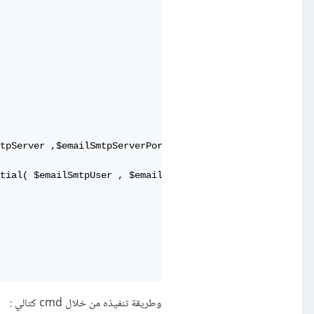
tpServer ,$emailSmtpServerPort )

tial( $emailSmtpUser , $emailSmtpPass );

وطريقة تنفيذه من خلال cmd كتالي :