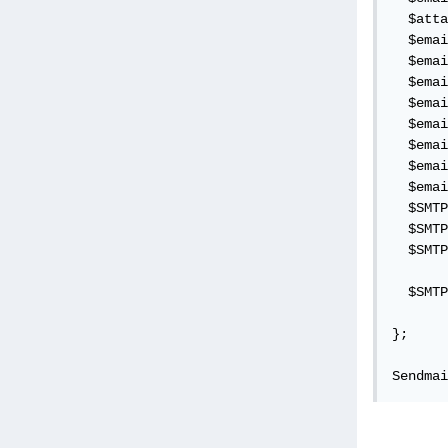
  $atta
  $emai
  $emai
  $emai
  $emai
  $emai
  $emai
  $emai
  $emai
  $SMTP
  $SMTP
  $SMTP
  $SMTP
};

Sendmai