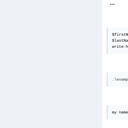
$firstN
$lastNa
write
-
h
my name