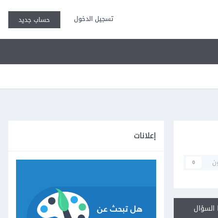
تسجيل الدخول
حساب جديد
إعلانات
ن
0
السؤال