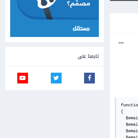
تابعنا على
functio
{

  $emai
  $emai
  $emai
  $emai