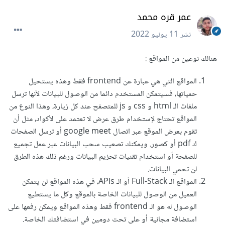
عمر قره محمد
نشر
11 يونيو 2022
هنالك نوعين من المواقع :
المواقع التي هي عبارة عن frontend فقط وهذه يستحيل
حمياتها، فسيتمكن المستخدم دائما من الوصول للبيانات لأنها ترسل
ملفات الـ html و css و js للمتصفح عند كل زيارة، وهذا النوع من
المواقع تحتاج لإستخدام طرق عرض لا تعتمد على لأكواد، مثل أن
تقوم بعرض الموقع عبر اتصال google meet أو ترسل الصفحات
ك pdf أو كصور. ويمكنك تصعيب سحب البيانات عبر عمل تجميع
للصفحة أو استخدام تقنيات تحزيم البيانات ورغم ذلك هذه الطرق
لن تحمي البيانات.
المواقع الـ Full-Stack أو الـ APIs، في هذه المواقع لن يتمكن
العميل من الوصول للبيانات الخاصة بالموقع وكل ما يستطيع
الوصول له هو الـ frontend فقط وهذه المواقع ويمكن رفعها على
استضافة مجانية أو على تحت دومين في استضافتك الخاصة.