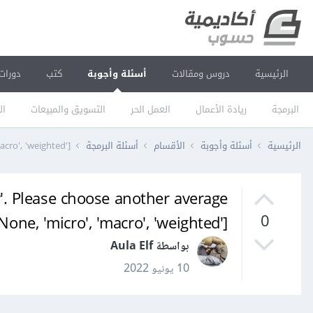
الرئيسية
دروس ومقالات
أسئلة وأجوبة
كتب
دورات
البرمجة
ريادة الأعمال
العمل الحر
التسويق والمبيعات
ال
الرئيسية
أسئلة وأجوبة
الأقسام
أسئلة البرمجة
cro', 'weighted'].
y'. Please choose another average
None, 'micro', 'macro', 'weighted'].
0
بواسطة Aula Elf
10 يونيو 2022