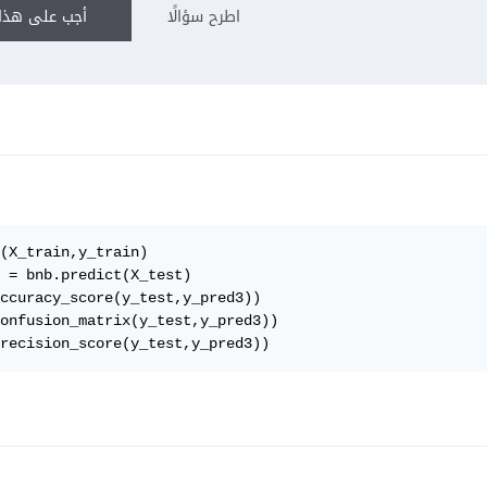
اطرح سؤالًا
أجب على هذا 
(X_train,y_train)

 = bnb.predict(X_test)

ccuracy_score(y_test,y_pred3))

onfusion_matrix(y_test,y_pred3))

recision_score(y_test,y_pred3))