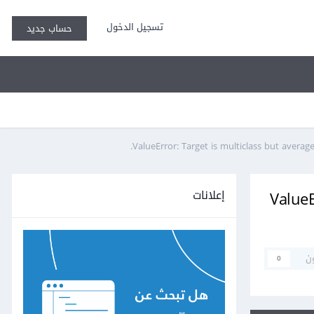
تسجيل الدخول
حساب جديد
ValueError: Target is multiclass but average
إعلانات
ValueE
ن
0