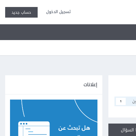
تسجيل الدخول
حساب جديد
إعلانات
ن
1
السؤال