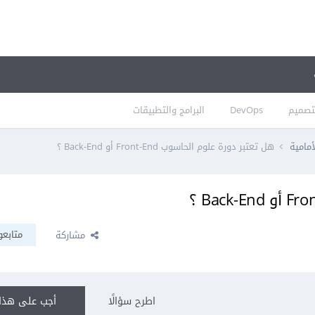
تصميم
DevOps
البرامج والتطبيقات
أمامية
هل تعتبر دورة علوم الحاسوب Front-End أو Back-End ؟
متابعو
مشاركة
اطرح سؤالًا
أجب على هذا 