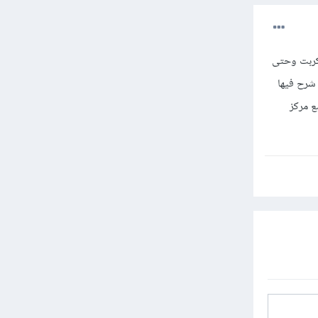
سكربت وحتى
 شرح فيها
 مع مركز