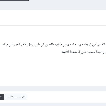
ت اند او اني تهوقت وسجلت وهي م توصلك لي اي شي وهل اقدر اغير لني م است
 جدا صعب علي ك مبتدا افهمه
الترتيب حسب التقييم
ال