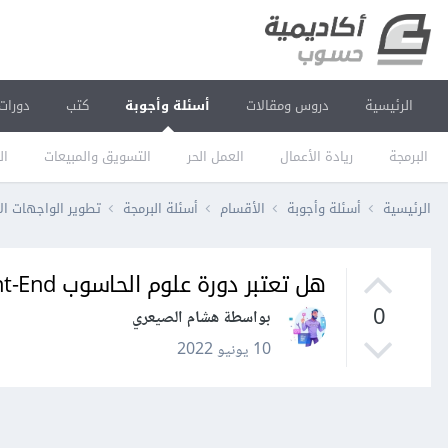
الرئيسية
دروس ومقالات
أسئلة وأجوبة
كتب
دورات
البرمجة
ريادة الأعمال
العمل الحر
التسويق والمبيعات
ال
الرئيسية
أسئلة وأجوبة
الأقسام
أسئلة البرمجة
تطوير الواجهات ال
هل تعتبر دورة علوم الحاسوب Front-End أو Back-End ؟
0
بواسطة هشام الصيعري
10 يونيو 2022